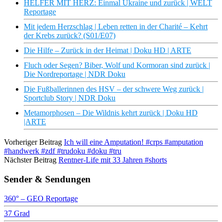
HELFER MIT HERZ: Einmal Ukraine und zurück | WELT
Reportage
Mit jedem Herzschlag | Leben retten in der Charité – Kehrt
der Krebs zurück? (S01/E07)
Die Hilfe – Zurück in der Heimat | Doku HD | ARTE
Fluch oder Segen? Biber, Wolf und Kormoran sind zurück |
Die Nordreportage | NDR Doku
Die Fußballerinnen des HSV – der schwere Weg zurück |
Sportclub Story | NDR Doku
Metamorphosen – Die Wildnis kehrt zurück | Doku HD
|ARTE
Vorheriger Beitrag
Ich will eine Amputation! #crps #amputation
#handwerk #zdf #trudoku #doku #tru
Nächster Beitrag
Rentner-Life mit 33 Jahren #shorts
Sender & Sendungen
360° – GEO Reportage
37 Grad