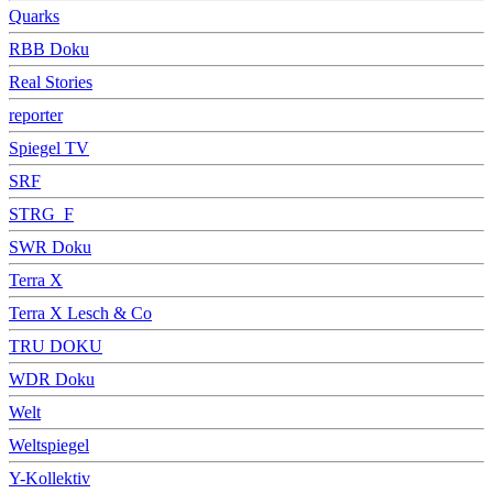
Quarks
RBB Doku
Real Stories
reporter
Spiegel TV
SRF
STRG_F
SWR Doku
Terra X
Terra X Lesch & Co
TRU DOKU
WDR Doku
Welt
Weltspiegel
Y-Kollektiv