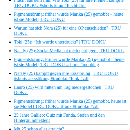
Flucht aus dem Iran: Wie Toki (25) für ihre Freiheit kämpfte |
TRU DOKU #shorts #iran #flucht #tru
Pigmentstörung: früher wurde Marika (25) gemobbt – heute
ist sie Model | TRU DOKU
Warum hat sich Nora (25) für eine OP entschieden? | TRU
DOKU
Toki (25): “Ich wurde unterdrückt” | TRU DOKU
Nataly (25): Social Media hat mich getriggert | TRU DOKU
Pigmentstörung: Früher wurde Marika (25) gemobbt – heute
ist sie Model | TRU DOKU #shorts #mobbing
Nataly (25) kämpft gegen ihre Essstörung | TRU DOKU
#shorts #essstörung #trudoku #funk #zdf
Lauro (25) wird mitten am Tag niedergestochen | TRU
DOKU
Pigmentstörung: früher wurde Marika (25) gemobbt, heute ist
sie Model | TRU DOKU #funk #trudoku #zdf
25 Jahre Galileo: Quiz mit Funda, Stefan und den
Hintergrundhelden!
Mit 25 schon alles erreicht?