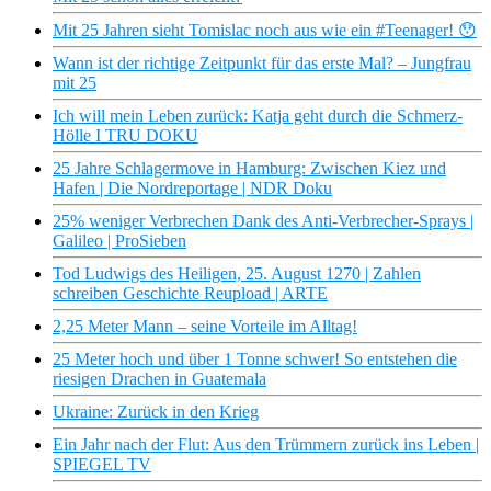
Mit 25 Jahren sieht Tomislac noch aus wie ein #Teenager! 😯
Wann ist der richtige Zeitpunkt für das erste Mal? – Jungfrau
mit 25
Ich will mein Leben zurück: Katja geht durch die Schmerz-
Hölle I TRU DOKU
25 Jahre Schlagermove in Hamburg: Zwischen Kiez und
Hafen | Die Nordreportage | NDR Doku
25% weniger Verbrechen Dank des Anti-Verbrecher-Sprays |
Galileo | ProSieben
Tod Ludwigs des Heiligen, 25. August 1270 | Zahlen
schreiben Geschichte Reupload | ARTE
2,25 Meter Mann – seine Vorteile im Alltag!
25 Meter hoch und über 1 Tonne schwer! So entstehen die
riesigen Drachen in Guatemala
Ukraine: Zurück in den Krieg
Ein Jahr nach der Flut: Aus den Trümmern zurück ins Leben |
SPIEGEL TV