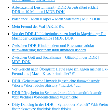
Arbeitszeit ist Leistungszeit · DDR-Arbeitsalltag erklärt |
DDR in 10 Minuten | MDR DOK
Poledance · Mein Körper – Mein Statement | MDR DOK
Mein Freund der Wal | ARTE Re:
Von der DDR-Halbleiterindustrie zu Intel in Magdeburg: Die
Macht der Computerchips | MDR DOK
Zwischen DDR-Kinderliedern und Rassismus #doku
#einwanderung #vietnam #ddr #mdrdok #shorts
Zwischen Gott und Sozialismus – Gläubig in der DDR |
MDR DOK
Vor Gericht nach Übergriff: Heute sage ich gegen meinen Ex-
Freund aus | Macht Knast krimineller? #1
DDR: Geheimsache Umwelt #geschichte #umwelt #mdr
#shorts #short #doku #history #mdrdok #ddr
DDR Pflegeheim im Schloss #retro #doku #mdrdok #mdr
#ddr #schloss #ostdeutschland #geschichte
Dirty Dancing in der DDR – Symbol der Freiheit? #ddr #retro
#patrickswayze #mdrdok #mdr #doku