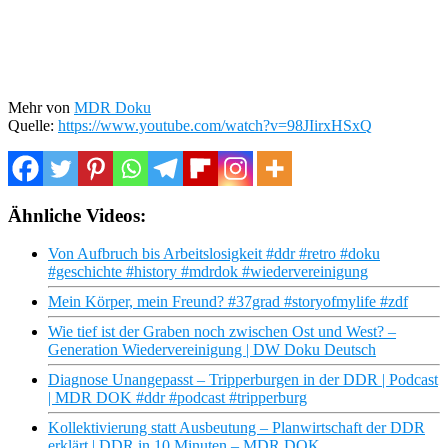
Mehr von
MDR Doku
Quelle:
https://www.youtube.com/watch?v=98JIirxHSxQ
Ähnliche Videos:
Von Aufbruch bis Arbeitslosigkeit #ddr #retro #doku
#geschichte #history #mdrdok #wiedervereinigung
Mein Körper, mein Freund? #37grad #storyofmylife #zdf
Wie tief ist der Graben noch zwischen Ost und West? –
Generation Wiedervereinigung | DW Doku Deutsch
Diagnose Unangepasst – Tripperburgen in der DDR | Podcast
| MDR DOK #ddr #podcast #tripperburg
Kollektivierung statt Ausbeutung – Planwirtschaft der DDR
erklärt | DDR in 10 Minuten – MDR DOK