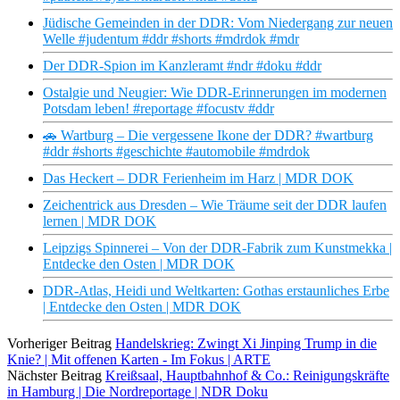
Jüdische Gemeinden in der DDR: Vom Niedergang zur neuen
Welle #judentum #ddr #shorts #mdrdok #mdr
Der DDR-Spion im Kanzleramt #ndr #doku #ddr
Ostalgie und Neugier: Wie DDR-Erinnerungen im modernen
Potsdam leben! #reportage #focustv #ddr
🚗 Wartburg – Die vergessene Ikone der DDR? #wartburg
#ddr #shorts #geschichte #automobile #mdrdok
Das Heckert – DDR Ferienheim im Harz | MDR DOK
Zeichentrick aus Dresden – Wie Träume seit der DDR laufen
lernen | MDR DOK
Leipzigs Spinnerei – Von der DDR-Fabrik zum Kunstmekka |
Entdecke den Osten | MDR DOK
DDR-Atlas, Heidi und Weltkarten: Gothas erstaunliches Erbe
| Entdecke den Osten | MDR DOK
Vorheriger Beitrag
Handelskrieg: Zwingt Xi Jinping Trump in die
Knie? | Mit offenen Karten - Im Fokus | ARTE
Nächster Beitrag
Kreißsaal, Hauptbahnhof & Co.: Reinigungskräfte
in Hamburg | Die Nordreportage | NDR Doku