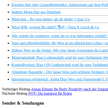
Küchen-Star oder Gesundheitsrisiko: Salzkonsum auf dem Prüf
Indiens Mega-Star aus Duisburg
Mutwärts – Ihr seid stärker, als ihr denkt | Close Up
Wisst IHR, worauf Ihr steht?! 🌎🌱 | Terra X Lesch & Co
Wie würdet ihr reagieren, wenn ihr so was bekommen würdet? 
Jung und pflegebedürftig: Ihr Weg in ein glückliches Leben | re
Indiens Weg an die Spitze: Wie eine junge Generation ihr La
Motorradunfall: Rias Leidenschaft wird ihr zum Verhängnis #t
Kontrollverlust: Rias (19) Leidenschaft wird ihr zum Verhä
Abenteuer Baustelle – Der lange Weg zum schönen Wohnen (1
International erfolgreich: Alpha Dias Weg zum Supermodel I 3
Vorheriger Beitrag
Annas Einsatz für Body Positivity nach der Amput
Nächster Beitrag
POV: Du trainierst für Krieg
Sender & Sendungen