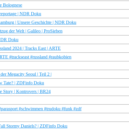
he Bolognese
reportage | NDR Doku
Hamburg | Unsere Geschichte | NDR Doku
zug der Welt | Galileo | ProSieben
| NDR Doku
ssland 2024 | Tracks East | ARTE
RTE #trackseast #russland #raubkobien
r Megacity Seoul | Teil 2 |
ew Tate? | ZDFinfo Doku
ie Story | Kontrovers | BR24
 #parasport #schwimmen #trudoku #funk #zdf
Fall Stormy Daniels? | ZDFinfo Doku