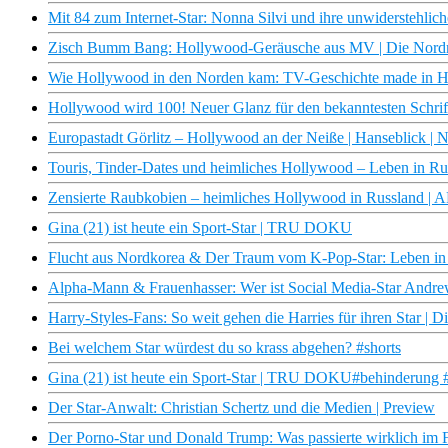
Mit 84 zum Internet-Star: Nonna Silvi und ihre unwiderstehlic
Zisch Bumm Bang: Hollywood-Geräusche aus MV | Die Nord
Wie Hollywood in den Norden kam: TV-Geschichte made in 
Hollywood wird 100! Neuer Glanz für den bekanntesten Schrift
Europastadt Görlitz – Hollywood an der Neiße | Hanseblick 
Touris, Tinder-Dates und heimliches Hollywood – Leben in Ru
Zensierte Raubkobien – heimliches Hollywood in Russland | A
Gina (21) ist heute ein Sport-Star | TRU DOKU
Flucht aus Nordkorea & Der Traum vom K-Pop-Star: Leben in de
Alpha-Mann & Frauenhasser: Wer ist Social Media-Star Andr
Harry-Styles-Fans: So weit gehen die Harries für ihren Star | D
Bei welchem Star würdest du so krass abgehen? #shorts
Gina (21) ist heute ein Sport-Star | TRU DOKU#behinderung
Der Star-Anwalt: Christian Schertz und die Medien | Preview
Der Porno-Star und Donald Trump: Was passierte wirklich im 