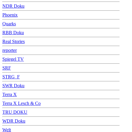
NDR Doku
Phoenix
Quarks
RBB Doku
Real Stories
reporter
Spiegel TV
SRF
STRG_F
SWR Doku
Terra X
Terra X Lesch & Co
TRU DOKU
WDR Doku
Welt