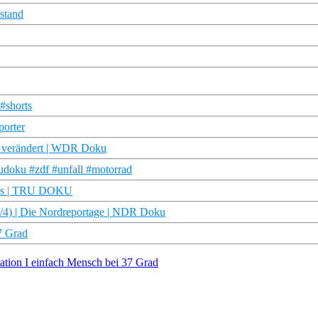
stand
#shorts
porter
nd verändert | WDR Doku
rudoku #zdf #unfall #motorrad
ngnis | TRU DOKU
/4) | Die Nordreportage | NDR Doku
7 Grad
ation I einfach Mensch bei 37 Grad