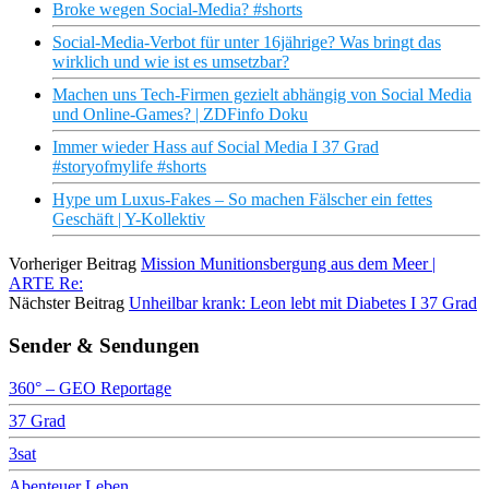
Broke wegen Social-Media? #shorts
Social-Media-Verbot für unter 16jährige? Was bringt das
wirklich und wie ist es umsetzbar?
Machen uns Tech-Firmen gezielt abhängig von Social Media
und Online-Games? | ZDFinfo Doku
Immer wieder Hass auf Social Media I 37 Grad
#storyofmylife #shorts
Hype um Luxus-Fakes – So machen Fälscher ein fettes
Geschäft | Y-Kollektiv
Vorheriger Beitrag
Mission Munitionsbergung aus dem Meer |
ARTE Re:
Nächster Beitrag
Unheilbar krank: Leon lebt mit Diabetes I 37 Grad
Sender & Sendungen
360° – GEO Reportage
37 Grad
3sat
Abenteuer Leben