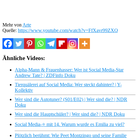
Mehr von
Arte
Quelle:
https://www.youtube.com/watch?v=FfXavr99ZXQ
Ähnliche Videos:
Alpha-Mann & Frauenhasser: Wer ist Social Media-Star
Andrew Tate? | ZDFinfo Doku
Tierquälerei auf Social Media: Wer steckt dahinter? | Y-
Kollektiv
Wer sind die Autotuner? (S01/E02) | Wer sind die? | NDR
Doku
Wer sind die Hauptschüler? | Wer sind die? | NDR Doku
Social Media-​​⭐️ mit 14. Warum wurde es Emilia zu viel?
Plötzlich berühmt: Wie Peet Montzingo und seine Familie