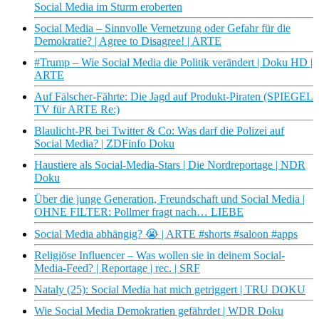
Social Media im Sturm eroberten
Social Media – Sinnvolle Vernetzung oder Gefahr für die
Demokratie? | Agree to Disagree! | ARTE
#Trump – Wie Social Media die Politik verändert | Doku HD |
ARTE
Auf Fälscher-Fährte: Die Jagd auf Produkt-Piraten (SPIEGEL
TV für ARTE Re:)
Blaulicht-PR bei Twitter & Co: Was darf die Polizei auf
Social Media? | ZDFinfo Doku
Haustiere als Social-Media-Stars | Die Nordreportage | NDR
Doku
Über die junge Generation, Freundschaft und Social Media |
OHNE FILTER: Pollmer fragt nach… LIEBE
Social Media abhängig? 😭 | ARTE #shorts #saloon #apps
Religiöse Influencer – Was wollen sie in deinem Social-
Media-Feed? | Reportage | rec. | SRF
Nataly (25): Social Media hat mich getriggert | TRU DOKU
Wie Social Media Demokratien gefährdet | WDR Doku