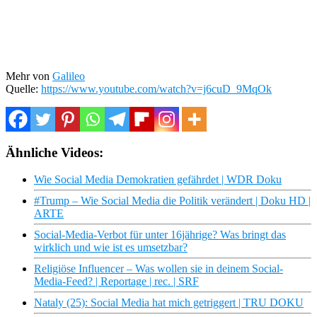
Mehr von
Galileo
Quelle:
https://www.youtube.com/watch?v=j6cuD_9MqOk
Ähnliche Videos:
Wie Social Media Demokratien gefährdet | WDR Doku
#Trump – Wie Social Media die Politik verändert | Doku HD |
ARTE
Social-Media-Verbot für unter 16jährige? Was bringt das
wirklich und wie ist es umsetzbar?
Religiöse Influencer – Was wollen sie in deinem Social-
Media-Feed? | Reportage | rec. | SRF
Nataly (25): Social Media hat mich getriggert | TRU DOKU