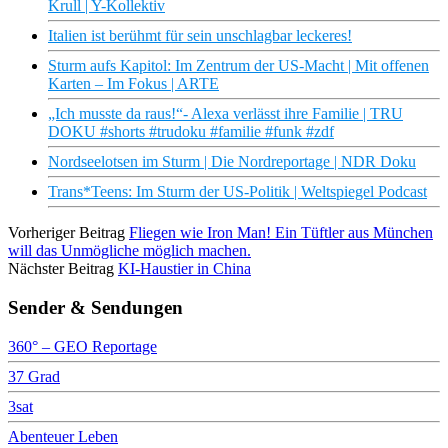
Krull | Y-Kollektiv
Italien ist berühmt für sein unschlagbar leckeres!
Sturm aufs Kapitol: Im Zentrum der US-Macht | Mit offenen
Karten – Im Fokus | ARTE
„Ich musste da raus!“- Alexa verlässt ihre Familie | TRU
DOKU #shorts #trudoku #familie #funk #zdf
Nordseelotsen im Sturm | Die Nordreportage | NDR Doku
Trans*Teens: Im Sturm der US-Politik | Weltspiegel Podcast
Vorheriger Beitrag
Fliegen wie Iron Man! Ein Tüftler aus München
will das Unmögliche möglich machen.
Nächster Beitrag
KI-Haustier in China
Sender & Sendungen
360° – GEO Reportage
37 Grad
3sat
Abenteuer Leben