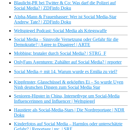
Blaulicht-PR bei Twitter & Co: Was darf die Polizei auf
Social Media? | ZDFinfo Doku
Alpha-Mann & Frauenhasser: Wer ist Social Media-Star
Andrew Tate? | ZDFinfo Doku
Weltspiegel Podcast: Social Media als Kriegswaffe
Social Media – Sinnvolle Vernetzung oder Gefahr für die
Demokratie? | Agree to Disagree! | ARTE
Mobbing: brutaler durch Social Media? | STRG_F
OnlyFans Agenturen: Zuhälter auf Social Media? | reporter
Social Media-​​⭐️ mit 14. Warum wurde es Emilia zu viel?
Kippfenster, Glasschüssel & geköpftes Ei – So wurde Uyen
Ninh deutschen Dingen zum Social Media Star
Senioren-Hipster in China, Internethype um Social-Media
Influencerinnen und Influencer | Weltspiegel
Haustiere als Social-Media-Stars | Die Nordreportage | NDR
Doku
Kinderfotos auf Social Media – Harmlos oder unterschätzte
Gefahr? | Reportage | rec. | SRF