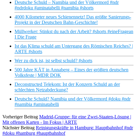
Deutsche Schuld – Namibia und der Völkermord #ndr
#ndrdoku #aminatabelli #namibia #shorts
4000 Kilometer neues Schienennetz! Das größte Sanierungs-
Projekt in der Deutschen Bahn-Geschichte!
Müllwerker: Stinkst du nach der Arbeit? #shorts #eineFragean
I Die Frage
Ist das Klima schuld am Untergang des Römischen Reiches? |
ARTE #shorts
Wer zu dick ist, ist selbst schuld? #shorts
500 Jahre KÄT in Annaberg – Eines der größten deutschen
Volksfeste | MDR DOK
Deconstructed Telekom: Ist der Konzern Schuld an der
schlechten Netzabdeckung?
Deutsche Schuld? Namibia und der Völkermord #doku #ndr
#namibia #aminatabelli
Vorheriger Beitrag
Madrid-Gruppe: für eine Zwei-Staaten-Lösung |
Mit offenen Karten - Im Fokus | ARTE
Nächster Beitrag
Reinigungskräfte in Hamburg: Hauptbahnhof #ndr
#doku #hamburg #hauptbahnhof