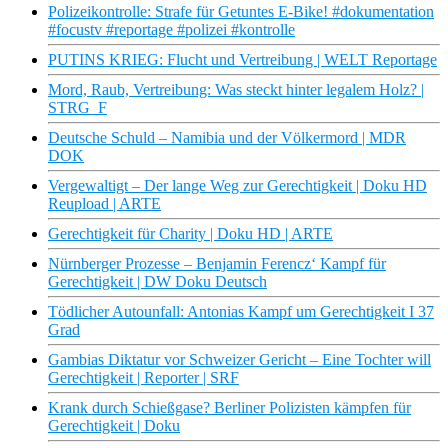
Polizeikontrolle: Strafe für Getuntes E-Bike! #dokumentation
#focustv #reportage #polizei #kontrolle
PUTINS KRIEG: Flucht und Vertreibung | WELT Reportage
Mord, Raub, Vertreibung: Was steckt hinter legalem Holz? |
STRG_F
Deutsche Schuld – Namibia und der Völkermord | MDR
DOK
Vergewaltigt – Der lange Weg zur Gerechtigkeit | Doku HD
Reupload | ARTE
Gerechtigkeit für Charity | Doku HD | ARTE
Nürnberger Prozesse – Benjamin Ferencz‘ Kampf für
Gerechtigkeit | DW Doku Deutsch
Tödlicher Autounfall: Antonias Kampf um Gerechtigkeit I 37
Grad
Gambias Diktatur vor Schweizer Gericht – Eine Tochter will
Gerechtigkeit | Reporter | SRF
Krank durch Schießgase? Berliner Polizisten kämpfen für
Gerechtigkeit | Doku