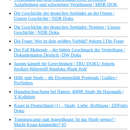
Aufarbeitung und schwieriger Versöhnung | MDR DOK
Die Geschichte der deutschen Seebäder an der Ostsee |
Unsere Geschichte | NDR Doku
Die Geschichte der deutschen Seebäder: Nordsee | Unsere
Geschichte | NDR Doku
Die Frage: Wer ist dein größtes Vorbild? #shorts I Die Frage
Der Fall Mubende – der bittere Geschmack der Vertreibung |
Dokumentation Deutsch | DW Doku
Jasmin kämpft für Gerechtigkeit | TRU DOKU #shorts
#polizei #übergriff #trudoku #funk #zdf
Hilfe statt Strafe – die Drogenpolitik Portugals | Galileo |
ProSieben
Hausdurchsuchung bei Hatern: 4000€ Strafe für Hassmails |
Y-Kollektiv
Knast in Deutschland (1) – Strafe, Liebe, Hoffnung | ZDFinfo
Doku
Trainingscamp statt Jugendknast: Ist das Strafe genug? |
Macht Knast krimineller? #5