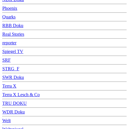
Phoenix
Quarks
RBB Doku
Real Stories
reporter
Spiegel TV
SRF
STRG_F
SWR Doku
Terra X
Terra X Lesch & Co
TRU DOKU
WDR Doku
Welt