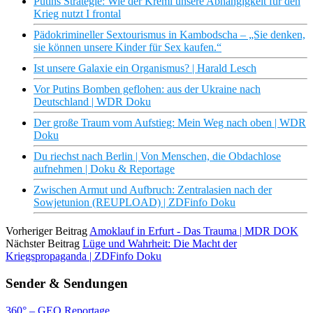
Putins Strategie: Wie der Kreml unsere Abhängigkeit für den
Krieg nutzt I frontal
Pädokrimineller Sextourismus in Kambodscha – „Sie denken,
sie können unsere Kinder für Sex kaufen.“
Ist unsere Galaxie ein Organismus? | Harald Lesch
Vor Putins Bomben geflohen: aus der Ukraine nach
Deutschland | WDR Doku
Der große Traum vom Aufstieg: Mein Weg nach oben | WDR
Doku
Du riechst nach Berlin | Von Menschen, die Obdachlose
aufnehmen | Doku & Reportage
Zwischen Armut und Aufbruch: Zentralasien nach der
Sowjetunion (REUPLOAD) | ZDFinfo Doku
Vorheriger Beitrag
Amoklauf in Erfurt - Das Trauma | MDR DOK
Nächster Beitrag
Lüge und Wahrheit: Die Macht der
Kriegspropaganda | ZDFinfo Doku
Sender & Sendungen
360° – GEO Reportage