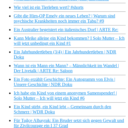
Wie viel ist ein Tierleben wert? #shorts
Gibt die Hirn-OP Emely ein neues Leben? | Warum sind
psychische Krankheiten noch immer ein Tabu? #9
Ein Australier begeistert ein italienisches Dorf | ARTE Re:
Kann Meike alleine ein Kind bekommen? I Solo Mutter – Ich
will jetzt unbedingt ein Kind #1
Ein Jahrhundertleben (3/4) | Ein Jahrhundertleben | NDR
Doku
Wann ist ein Mann ein Mann? – Männlichkeit im Wandel |
Der Livetalk | ARTE Re: Saloon
Ein Foto erzählt Geschichte: Ein Autogramm von Elvis |
Unsere Geschichte | NDR Doku
Ich habe ein Kind von einem anonymen Samenspender! |
Solo Mutter – Ich will jetzt ein Kind #6
Ein Kind stirbt, ein Kind lebt – Gemeinsam durch den
Schmerz | WDR Doku
Für Tuğçe Albayrak: Ein Bruder setzt sich gegen Gewalt und
für Zivilcourage ein I 37 Grad