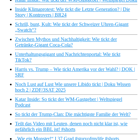
Inside Klimaprotest: Wie tickt die Letzte Generation? | Die
Story | Kontrovers | BR24
Schrill, bunt, Kult: Wie tickt der Schweizer Uhren-Gigant
„Swatch“?
Zwischen Mythos und Nachhaltigkeit: Wie tickt der
Getränke-Gigant Coca-Cola?
Unterhaltungsgigant und Nachrichtenportal: Wie tickt
TikTok?
Harris vs. Trump – Wie tickt Amerika vor der Wahl? | DOK |
SRF
Noch Lust auf Lust Wie unsere Libido tickt | Doku Wissen
hoch 2 | ZDF/3SAT 2025
Katar Inside: So tickt der WM-Gastgeber | Weltspiegel
Podcast
So tickt der Trump-Clan: Die mächtigste Familie der Welt?
Teilt das Video mit Leuten, denen noch nicht klar ist, wie
gefährlich ein BBL ist! #shorts
„Wie ein Monster!“ I 37 Grad #storyofmylife #shorts