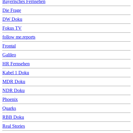
Bayerisches Fernsehen
Die Frage
DW Doku
Fokus TV
follow me.reports
Frontal
Galileo
HR Fernsehen
Kabel 1 Doku
MDR Doku
NDR Doku
Phoenix
Quarks
RBB Doku
Real Stories