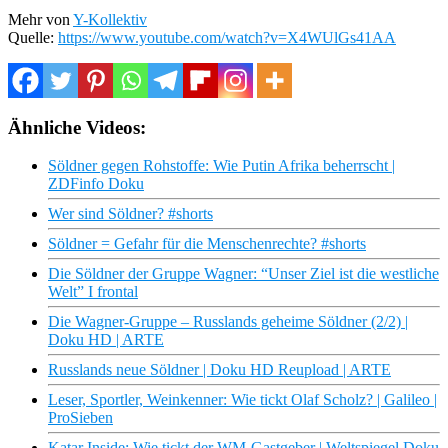
Mehr von
Y-Kollektiv
Quelle:
https://www.youtube.com/watch?v=X4WUlGs41AA
Ähnliche Videos:
Söldner gegen Rohstoffe: Wie Putin Afrika beherrscht |
ZDFinfo Doku
Wer sind Söldner? #shorts
Söldner = Gefahr für die Menschenrechte? #shorts
Die Söldner der Gruppe Wagner: “Unser Ziel ist die westliche
Welt” I frontal
Die Wagner-Gruppe – Russlands geheime Söldner (2/2) |
Doku HD | ARTE
Russlands neue Söldner | Doku HD Reupload | ARTE
Leser, Sportler, Weinkenner: Wie tickt Olaf Scholz? | Galileo |
ProSieben
Katar Inside: Wie tickt der WM-Gastgeber | Weltspiegel Doku