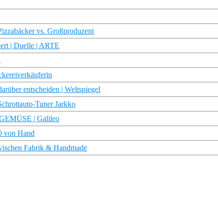
Pizzabäcker vs. Großproduzent
rt | Duelle | ARTE
2
kereiverkäuferin
rüber entscheiden | Weltspiegel
chrottauto-Tuner Jarkko
GEMÜSE | Galileo
00 von Hand
 zwischen Fabrik & Handmade