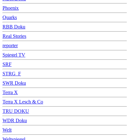
Phoenix
Quarks
RBB Doku
Real Stories
reporter
Spiegel TV
SRF
STRG_F
SWR Doku
Terra X
Terra X Lesch & Co
TRU DOKU
WDR Doku
Welt
Weltspiegel