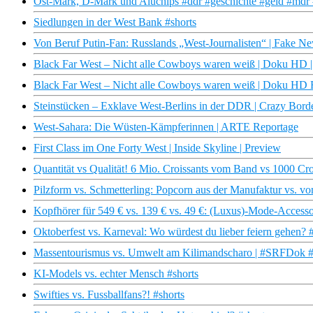
Ost-Mark, D-Mark und Aluchips #ddr #geschichte #geld #mdr 
Siedlungen in der West Bank #shorts
Von Beruf Putin-Fan: Russlands „West-Journalisten“ | Fake 
Black Far West – Nicht alle Cowboys waren weiß | Doku HD
Black Far West – Nicht alle Cowboys waren weiß | Doku HD
Steinstücken – Exklave West-Berlins in der DDR | Crazy Bord
West-Sahara: Die Wüsten-Kämpferinnen | ARTE Reportage
First Class im One Forty West | Inside Skyline | Preview
Quantität vs Qualität! 6 Mio. Croissants vom Band vs 1000 Croi
Pilzform vs. Schmetterling: Popcorn aus der Manufaktur vs. vo
Kopfhörer für 549 € vs. 139 € vs. 49 €: (Luxus)-Mode-Accessoi
Oktoberfest vs. Karneval: Wo würdest du lieber feiern gehen? 
Massentourismus vs. Umwelt am Kilimandscharo | #SRFDok #
KI-Models vs. echter Mensch #shorts
Swifties vs. Fussballfans?! #shorts