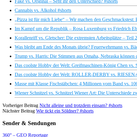
Fake vs. Original – Seht ihr den Unterschied? #shorts
Cannabis vs. Alkohol #shorts
„Pizza ist für mich Liebe“ – Wir machen den Geschmackstest: 
Im Kampf um die Republik – Rosa Luxemburg vs Friedrich Ebe
Korallenriff vs. Gletscher: Die extremsten Arbeitsplätze – Teil 
Was bleibt am Ende des Monats übrig? Feuerwehrmann vs. Bäc
Trump vs. Harris: Die Stimmen aus Omaha, Nebraska können da
Das coolste Hobby der Welt: Greifmaschinen-König Chen vs. S
Das coolste Hobby der Welt: ROLLER-DERBY vs. RIESEN-
Masse mit Klasse Fischstäbchen: 4 Millionen vom Band vs. 1
Wiener Schnitzel vs. Schnitzel Wiener Art: Die Unterschiede
Vorheriger Beitrag
Nicht alleine und trotzdem einsam? #shorts
Nächster Beitrag
Wie tickt ein Söldner? #shorts
Sender & Sendungen
360° – GEO Reportage