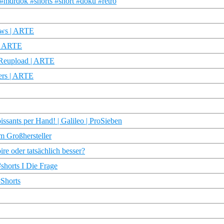
#mdrdok #shorts #short #doku #retro
News | ARTE
 | ARTE
 Reupload | ARTE
ers | ARTE
ssants per Hand! | Galileo | ProSieben
m Großhersteller
re oder tatsächlich besser?
#shorts I Die Frage
Shorts