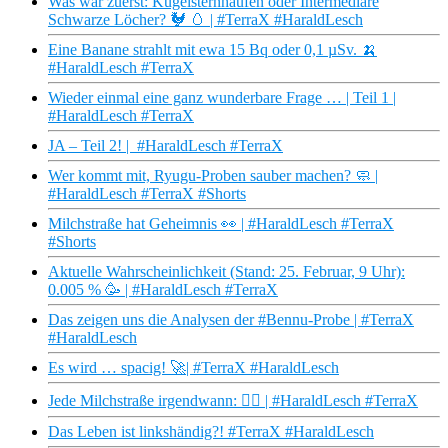
Was war zuerst: Kugelsternhaufen oder Intermediäre
Schwarze Löcher? 🐓 🥚 | #TerraX #HaraldLesch
Eine Banane strahlt mit ewa 15 Bq oder 0,1 µSv. 🍌
#HaraldLesch #TerraX
Wieder einmal eine ganz wunderbare Frage … | Teil 1 |
#HaraldLesch #TerraX
JA – Teil 2! | #HaraldLesch #TerraX
Wer kommt mit, Ryugu-Proben sauber machen? 🧼 |
#HaraldLesch #TerraX #Shorts
Milchstraße hat Geheimnis 👀 | #HaraldLesch #TerraX
#Shorts
Aktuelle Wahrscheinlichkeit (Stand: 25. Februar, 9 Uhr):
0.005 % 🥳 | #HaraldLesch #TerraX
Das zeigen uns die Analysen der #Bennu-Probe | #TerraX
#HaraldLesch
Es wird … spacig! 🚀| #TerraX #HaraldLesch
Jede Milchstraße irgendwann: 😮‍💨 | #HaraldLesch #TerraX
Das Leben ist linkshändig?! #TerraX #HaraldLesch