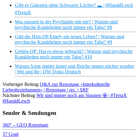
Gibt es Galaxien ohne Schwarze Löcher? 🕳️ | #HaraldLesch
#TerraX
Was passiert in der Psychiatrie mit mir? | Warum sind
psychische Krankheiten noch immer ein Tabu? #8
Gibt die Hirn-OP Emely ein neues Leben? | Warum sind
psychische Krankheiten noch immer ein Tabu? #9
Gehirn-OP: Hat es etwas gebracht? | Warum sind psychische
Krankheiten noch immer ein Tabu? #10
Warum Arme immer ärmer und Reiche immer reicher werden
| Wir und Ihr | DW Doku Deutsch
Vorheriger Beitrag
Q&A zur Reportage «Interkulturelle
Liebesbeziehungen» | Reportage | rec. | SRF
Nächster Beitrag
Wir sind immer noch am Staunen 🤩 | #TerraX
#HaraldLesch
Sender & Sendungen
360° – GEO Reportage
37 Grad