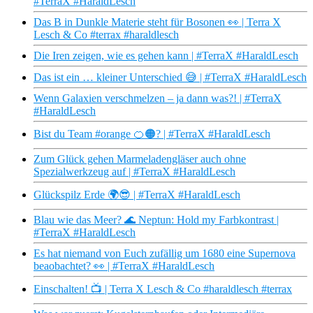
#TerraX #HaraldLesch
Das B in Dunkle Materie steht für Bosonen 👀 | Terra X
Lesch & Co #terrax #haraldlesch
Die Iren zeigen, wie es gehen kann | #TerraX #HaraldLesch
Das ist ein … kleiner Unterschied 😅 | #TerraX #HaraldLesch
Wenn Galaxien verschmelzen – ja dann was?! | #TerraX
#HaraldLesch
Bist du Team #orange 🍊🟠? | #TerraX #HaraldLesch
Zum Glück gehen Marmeladengläser auch ohne
Spezialwerkzeug auf | #TerraX #HaraldLesch
Glückspilz Erde 🌍😎 | #TerraX #HaraldLesch
Blau wie das Meer? 🌊 Neptun: Hold my Farbkontrast |
#TerraX #HaraldLesch
Es hat niemand von Euch zufällig um 1680 eine Supernova
beaobachtet? 👀 | #TerraX #HaraldLesch
Einschalten! 📺 | Terra X Lesch & Co #haraldlesch #terrax