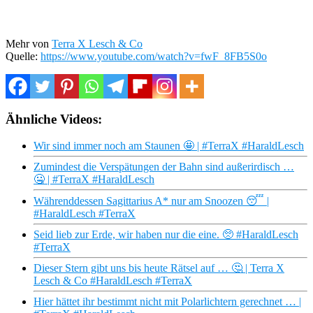
Mehr von
Terra X Lesch & Co
Quelle:
https://www.youtube.com/watch?v=fwF_8FB5S0o
Ähnliche Videos:
Wir sind immer noch am Staunen 🤩 | #TerraX #HaraldLesch
Zumindest die Verspätungen der Bahn sind außerirdisch …
🤐 | #TerraX #HaraldLesch
Währenddessen Sagittarius A* nur am Snoozen 😴 |
#HaraldLesch #TerraX
Seid lieb zur Erde, wir haben nur die eine. 🥺 #HaraldLesch
#TerraX
Dieser Stern gibt uns bis heute Rätsel auf … 🤔 | Terra X
Lesch & Co #HaraldLesch #TerraX
Hier hättet ihr bestimmt nicht mit Polarlichtern gerechnet … |