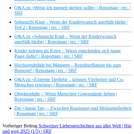
Q&A zu «Wenn ich morgen sterben sollte» | Reportage | rec. |
SRF
Sehnsucht Kind – Wenn der Kinderwunsch unerfüllt bleibt |
Teil 2 | Reportage | rec. | SRF
Q&A zu «Sehnsucht Kind – Wenn der Kinderwunsch
unerfüllt bleibt» | Reportage | rec. | SRF
Kinder kriegen im Krieg – Wieso entscheiden sich junge
Paare dafür? | Reportage | rec. | SRF
Hochsensibilität bei Männern – Reizüberflutung bis zum
Burnout? | Reportage | rec. | SRF
Q&A zu «Extreme Tierliebe – können Vierbeiner und Co.
Menschen ersetzen» | Reportage | rec. | SRF
Objektophilie – Wenn Menschen Gegenstände lieben |
Reportage | rec. | SRF
Die «Junge Tat» – Zwischen Rassismus und Meinungsfreiheit
| Reportage | rec. | SRF
Vorheriger Beitrag
Schweizer Liebesgeschichten aus aller Welt | Hin
und weg 2025 (1/5) | SRF