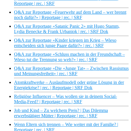
Reportage | rec. | SRF
Q&A zur Reportage «Feuerwehr auf dem Land – wer brennt
noch dafür?» | Reportage | rec. | SRF
Q&A zur Reportage «Satanic Panic 2» mit Hugo Stamm,
Lydia Benecke & Frank Urbaniok | rec. | SRF Dok
Q&A zur Reportage «Kinder kriegen im Krieg – Wieso
entscheiden sich junge Paare dafür?» | rec. | SRF
Q&A zur Reportage «Schluss machen in der Freundschaft –
Wieso tut die Trennung so weh?» | rec. | SRF
Q&A zur Reportage «Die «Junge Tat» – Zwischen Rassismus
und Meinungsfreiheit» | rec. | SRF
Atomkraftwerke – Auslaufmodell oder grüne Lösung in der
Energiekrise? | rec. | Reportage | SRF Dok
Religiöse Influencer – Was wollen sie in deinem Social-
Media-Feed? | Reportage | rec. | SRF
Job und Kind – Zu welchem Preis? | Das Dilemma
erwerbstätiger Mütter | Reportage | rec. | SRF
Wenn Eltern sich trennen – Wie weiter mit der Familie? |
Reportage | rec. | SRF