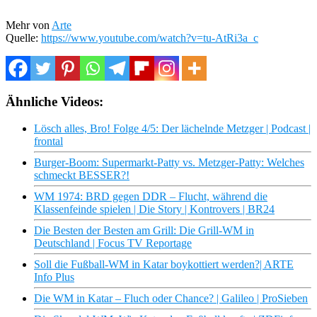
Mehr von
Arte
Quelle:
https://www.youtube.com/watch?v=tu-AtRi3a_c
Ähnliche Videos:
Lösch alles, Bro! Folge 4/5: Der lächelnde Metzger | Podcast |
frontal
Burger-Boom: Supermarkt-Patty vs. Metzger-Patty: Welches
schmeckt BESSER?!
WM 1974: BRD gegen DDR – Flucht, während die
Klassenfeinde spielen | Die Story | Kontrovers | BR24
Die Besten der Besten am Grill: Die Grill-WM in
Deutschland | Focus TV Reportage
Soll die Fußball-WM in Katar boykottiert werden?| ARTE
Info Plus
Die WM in Katar – Fluch oder Chance? | Galileo | ProSieben