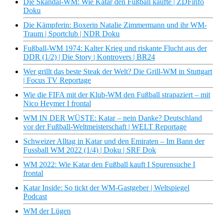
Die Skandal-WM: Wie Katar den Fußball kaufte | ZDFinfo
Doku
Die Kämpferin: Boxerin Natalie Zimmermann und ihr WM-
Traum | Sportclub | NDR Doku
Fußball-WM 1974: Kalter Krieg und riskante Flucht aus der
DDR (1/2) | Die Story | Kontrovers | BR24
Wer grillt das beste Steak der Welt? Die Grill-WM in Stuttgart
| Focus TV Reportage
Wie die FIFA mit der Klub-WM den Fußball strapaziert – mit
Nico Heymer I frontal
WM IN DER WÜSTE: Katar – nein Danke? Deutschland
vor der Fußball-Weltmeisterschaft | WELT Reportage
Schweizer Alltag in Katar und den Emiraten – Im Bann der
Fussball WM 2022 (1/4) | Doku | SRF Dok
WM 2022: Wie Katar den Fußball kauft I Spurensuche I
frontal
Katar Inside: So tickt der WM-Gastgeber | Weltspiegel
Podcast
WM der Lügen