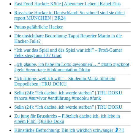
Fast Food Hacker: Köfte | Abenteuer Leben | Kabel Eins
Russische Hacker in Deutschland: So schnell sind sie drin |
report MÜNCHEN | BR24
Putins gefährliche Hacker
Die unsichtbare Bedrohung: Tappt Reporter Martin in die
Hacker-Falle?
“Ich war das Spiel und das Spiel war ich!” – Profi-Gamer
Felix steigt aus I 37 Grad
„Ich glaube, ich habe im Lotto gewonnen …“ #lotto #jackpot
#geld #reportage #dokumentation #doku
“Ich strippe, weil ich will“ – Studentin Maria führt ein
Doppelleben | TRU DOKU
Selin (24): “Ich dachte, ich werde sterben” | TRU DOKU
#shorts #survivor #entführung #trudoku #funk
Selin (24): “Ich dachte, ich werde sterben” | TRU DOKU
Zu jung für Brustkrebs – Plötzlich dachte ich, ich lebe in
einem Film | Quarks Doku
Künstliche Befruchtung: Bin ich wirklich schwanger 🤰? I