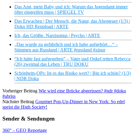
Das Amt, mein Baby und ich: Warum das Jugendamt immer
öfter eingreifen muss | SPIEGEL TV
Das Erwachen | Der Mensch, die Natur, das Abenteuer (1/3) |
Doku HD Reupload | ARTE
Ich, das Größte. Narzissmus | Psycho | ARTE
„Das wurde zu gefährlich und ich habe aufgehört…“ –
Stimmen aus Russland | ARTE #russland #zäsur
“Ich hätte fast aufgegeben” – Vater und Onkel retten Rebecca
(26) zweimal das Leben | TRU DOKU
Schönheits-OPs: Ist es das Risiko wert? | Bin ich schön? (1/3)
| NDR Doku
Vorheriger Beitrag
Wie wird eine Brücke abgerissen? #ndr #doku
#abriss
Nächster Beitrag
Gourmet Pop-Up-Dinner in New York: So edel
speist die High Society!
Sender & Sendungen
360° – GEO Reportage