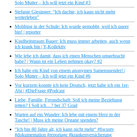
Solo Mutter – Ich will jetzt ein Kind #3
Stefanie Giesinger: “Ich dachte, ich kann nicht mehr
weiterleben”
Mobbing in der Schule: Ich wurde gemobbt, weil ich queer
bin! | reporter
Kindheitstraum Bauer: Ich muss immer arbeiten, auch wenn
ich krank bin | Y-Kollektiv
Wie lebe ich damit, dass ich einen Menschen umgebracht
habe? | Wann ist ein Leben nehmen okay? #2
Ich habe ein Kind von einem anonymen Samenspender! |
Solo Mutter – Ich will jetzt ein Kind #6
Vor kurzem konnte ich kein Deutsch, jetzt habe ich ein 1er-
Abi | #DieFrage #Podcast
Liebe, Familie, Freundschaft: Soll ich meine Beziehung
retten? I Soll ich…? bei 37 Grad
Warten auf ein Wunder: Ich lebe mit einem Herz in der
Tasche! | Muss ich meine Organe spenden?
“Ich bin 80 Jahre alt, ich kann nicht mehr“ #focustv
#dokumentation #reportage #krankenversicherung