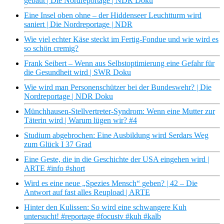
gebaut | Die Nordreportage | NDR Doku
Eine Insel oben ohne – der Hiddenseer Leuchtturm wird
saniert | Die Nordreportage | NDR
Wie viel echter Käse steckt im Fertig-Fondue und wie wird es
so schön cremig?
Frank Seibert – Wenn aus Selbstoptimierung eine Gefahr für
die Gesundheit wird | SWR Doku
Wie wird man Personenschützer bei der Bundeswehr? | Die
Nordreportage | NDR Doku
Münchhausen-Stellvertreter-Syndrom: Wenn eine Mutter zur
Täterin wird | Warum lügen wir? #4
Studium abgebrochen: Eine Ausbildung wird Serdars Weg
zum Glück I 37 Grad
Eine Geste, die in die Geschichte der USA eingehen wird |
ARTE #info #short
Wird es eine neue „Spezies Mensch“ geben? | 42 – Die
Antwort auf fast alles Reupload | ARTE
Hinter den Kulissen: So wird eine schwangere Kuh
untersucht! #reportage #focustv #kuh #kalb