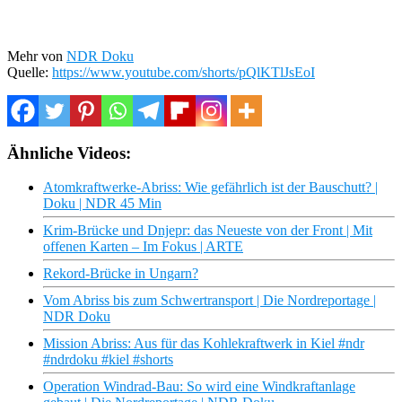
Mehr von
NDR Doku
Quelle:
https://www.youtube.com/shorts/pQlKTlJsEoI
Ähnliche Videos:
Atomkraftwerke-Abriss: Wie gefährlich ist der Bauschutt? |
Doku | NDR 45 Min
Krim-Brücke und Dnjepr: das Neueste von der Front | Mit
offenen Karten – Im Fokus | ARTE
Rekord-Brücke in Ungarn?
Vom Abriss bis zum Schwertransport | Die Nordreportage |
NDR Doku
Mission Abriss: Aus für das Kohlekraftwerk in Kiel #ndr
#ndrdoku #kiel #shorts
Operation Windrad-Bau: So wird eine Windkraftanlage