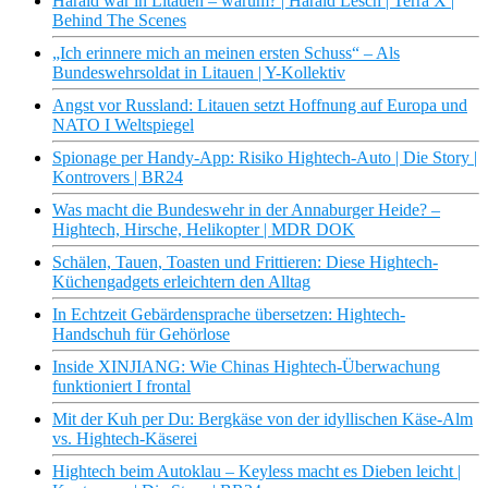
Harald war in Litauen – warum? | Harald Lesch | Terra X |
Behind The Scenes
„Ich erinnere mich an meinen ersten Schuss“ – Als
Bundeswehrsoldat in Litauen | Y-Kollektiv
Angst vor Russland: Litauen setzt Hoffnung auf Europa und
NATO I Weltspiegel
Spionage per Handy-App: Risiko Hightech-Auto | Die Story |
Kontrovers | BR24
Was macht die Bundeswehr in der Annaburger Heide? –
Hightech, Hirsche, Helikopter | MDR DOK
Schälen, Tauen, Toasten und Frittieren: Diese Hightech-
Küchengadgets erleichtern den Alltag
In Echtzeit Gebärdensprache übersetzen: Hightech-
Handschuh für Gehörlose
Inside XINJIANG: Wie Chinas Hightech-Überwachung
funktioniert I frontal
Mit der Kuh per Du: Bergkäse von der idyllischen Käse-Alm
vs. Hightech-Käserei
Hightech beim Autoklau – Keyless macht es Dieben leicht |