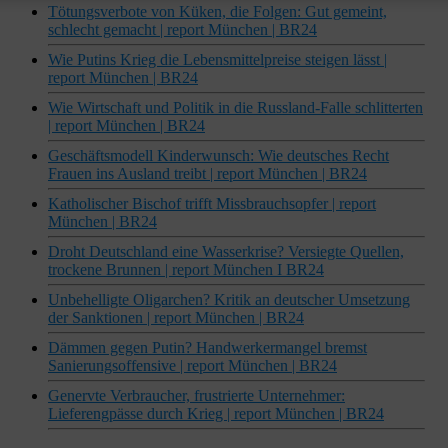
Tötungsverbote von Küken, die Folgen: Gut gemeint,
schlecht gemacht | report München | BR24
Wie Putins Krieg die Lebensmittelpreise steigen lässt |
report München | BR24
Wie Wirtschaft und Politik in die Russland-Falle schlitterten
| report München | BR24
Geschäftsmodell Kinderwunsch: Wie deutsches Recht
Frauen ins Ausland treibt | report München | BR24
Katholischer Bischof trifft Missbrauchsopfer | report
München | BR24
Droht Deutschland eine Wasserkrise? Versiegte Quellen,
trockene Brunnen | report München I BR24
Unbehelligte Oligarchen? Kritik an deutscher Umsetzung
der Sanktionen | report München | BR24
Dämmen gegen Putin? Handwerkermangel bremst
Sanierungsoffensive | report München | BR24
Genervte Verbraucher, frustrierte Unternehmer:
Lieferengpässe durch Krieg | report München | BR24