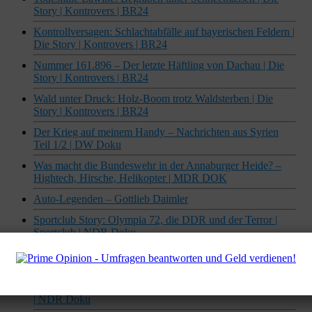
Story | Kontrovers | BR24
Kontrollversagen: Schlachtabfälle auf bayerischen Feldern |
Die Story | Kontrovers | BR24
Nummer 161.896 – Der letzte Häftling von Dachau | Die
Story | Kontrovers | BR24
Wald unter Druck: Holz-Boom trotz Waldsterben | Die
Story | Kontrovers | BR24
Der Krieg auf meinem Handy – Nachrichten aus Syrien
Teil 1/2 | DW Doku
Was macht die Bundeswehr in der Annaburger Heide? –
Hightech, Hirsche, Helikopter | MDR DOK
Auto-Legenden – Gottlieb Daimler
Sportclub Story: Olympia 72, die DDR und der Terror |
Sportclub | NDR Doku
Aus Liebe zum Spiel: Ex-Profis im Amateurfußball |
Sportclub Story | NDR Doku
Florian Wellbrock – Der Goldschwimmer | Sportclub Story
| NDR Doku