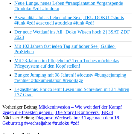
Neue Lunge, neues Leben #transplantation #organspende
#trudoku #zdf #trudoku
Asexualität: Julias Leben ohne Sex | TRU DOKU #shorts
#funk #zdf #asexuell #trudoku #funk #zdf
Der neue Wettlauf ins All | Doku Wissen hoch 2 | 3SAT ZDF
2023
Mit 102 Jahren fast jeden Tag auf hoher See | Galileo |
ProSieben
Mit 23-Jahren im Pflegeheim? Teun Toebes möchte das
Pflegesystem auf den Kopf stellen!
Bungee Jumping mit 98 Jahren!! #focustv #bungeejumping
#rentner #dokumentation #reportage
Legasthenie: Enrico lernt Lesen und Schreiben mit 34 Jahren
I 37 Grad
Vorheriger Beitrag
Mückeninvasion – Wie weit darf der Kampf
gegen die Insekten gehen? | Die Story | Kontrovers | BR24
Nächster Beitrag
Diagnose Wechseljahre 3 Tage nach dem 18.
Geburtstag #wechseljahre #trudoku #zdf