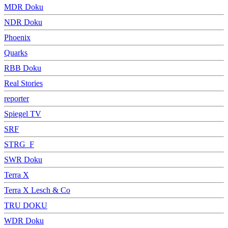
MDR Doku
NDR Doku
Phoenix
Quarks
RBB Doku
Real Stories
reporter
Spiegel TV
SRF
STRG_F
SWR Doku
Terra X
Terra X Lesch & Co
TRU DOKU
WDR Doku