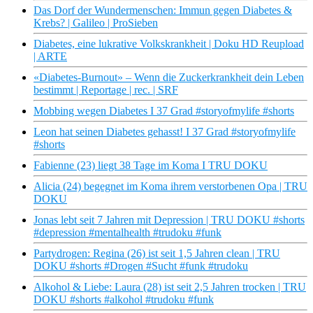
Das Dorf der Wundermenschen: Immun gegen Diabetes &
Krebs? | Galileo | ProSieben
Diabetes, eine lukrative Volkskrankheit | Doku HD Reupload
| ARTE
«Diabetes-Burnout» – Wenn die Zuckerkrankheit dein Leben
bestimmt | Reportage | rec. | SRF
Mobbing wegen Diabetes I 37 Grad #storyofmylife #shorts
Leon hat seinen Diabetes gehasst! I 37 Grad #storyofmylife
#shorts
Fabienne (23) liegt 38 Tage im Koma I TRU DOKU
Alicia (24) begegnet im Koma ihrem verstorbenen Opa | TRU
DOKU
Jonas lebt seit 7 Jahren mit Depression | TRU DOKU #shorts
#depression #mentalhealth #trudoku #funk
Partydrogen: Regina (26) ist seit 1,5 Jahren clean | TRU
DOKU #shorts #Drogen #Sucht #funk #trudoku
Alkohol & Liebe: Laura (28) ist seit 2,5 Jahren trocken | TRU
DOKU #shorts #alkohol #trudoku #funk