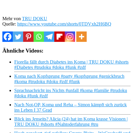
Mehr von
TRU DOKU
Quelle:
https://www.youtube.com/shorts/0TDVxh2H6BQ
Ähnliche Videos:
Fiorella fällt durch Diabetes ins Koma | TRU DOKU #shorts
#Diabetes #trudoku #doku #funk #zdf
Koma nach Kopfsprung #party #kopfsprung #genickbruch
#koma #trudoku #doku #zdf #funk
Sprachnachricht ins Nichts #unfall #koma #familie #trudoku
#doku #funk #zdf
Nach Not-OP, Koma und Reha – Simon kämpft sich zurück
ins Leben I 37 Grad
Blick ins Jenseits? Alicia (24) hat im Koma krasse Visionen |
TRU DOKU #shorts #Nahtoderfahrung #tru