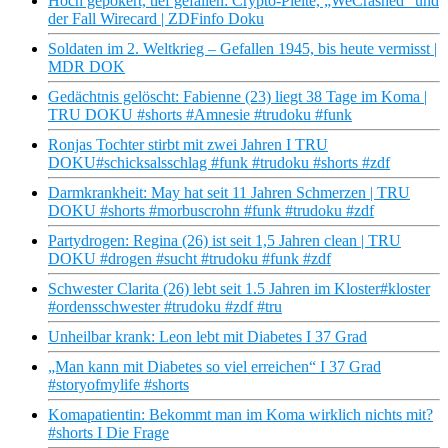
Hoch gepokert, tief gefallen: Crypto-Pleite, „WeCrashed“ und
der Fall Wirecard | ZDFinfo Doku
Soldaten im 2. Weltkrieg – Gefallen 1945, bis heute vermisst |
MDR DOK
Gedächtnis gelöscht: Fabienne (23) liegt 38 Tage im Koma |
TRU DOKU #shorts #Amnesie #trudoku #funk
Ronjas Tochter stirbt mit zwei Jahren I TRU
DOKU#schicksalsschlag #funk #trudoku #shorts #zdf
Darmkrankheit: May hat seit 11 Jahren Schmerzen | TRU
DOKU #shorts #morbuscrohn #funk #trudoku #zdf
Partydrogen: Regina (26) ist seit 1,5 Jahren clean | TRU
DOKU #drogen #sucht #trudoku #funk #zdf
Schwester Clarita (26) lebt seit 1.5 Jahren im Kloster#kloster
#ordensschwester #trudoku #zdf #tru
Unheilbar krank: Leon lebt mit Diabetes I 37 Grad
„Man kann mit Diabetes so viel erreichen“ I 37 Grad
#storyofmylife #shorts
Komapatientin: Bekommt man im Koma wirklich nichts mit?
#shorts I Die Frage