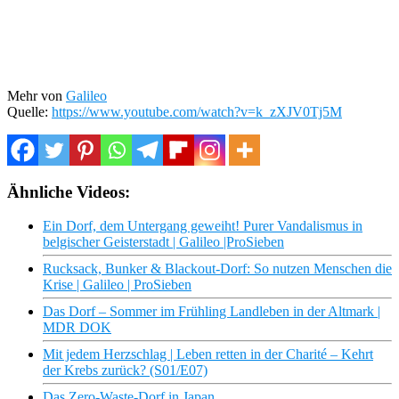
Mehr von
Galileo
Quelle:
https://www.youtube.com/watch?v=k_zXJV0Tj5M
Ähnliche Videos:
Ein Dorf, dem Untergang geweiht! Purer Vandalismus in
belgischer Geisterstadt | Galileo |ProSieben
Rucksack, Bunker & Blackout-Dorf: So nutzen Menschen die
Krise | Galileo | ProSieben
Das Dorf – Sommer im Frühling Landleben in der Altmark |
MDR DOK
Mit jedem Herzschlag | Leben retten in der Charité – Kehrt
der Krebs zurück? (S01/E07)
Das Zero-Waste-Dorf in Japan