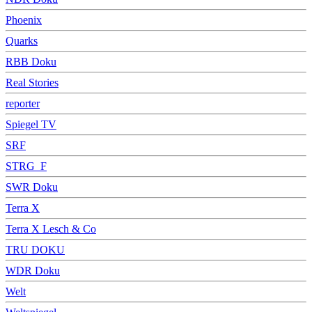
Phoenix
Quarks
RBB Doku
Real Stories
reporter
Spiegel TV
SRF
STRG_F
SWR Doku
Terra X
Terra X Lesch & Co
TRU DOKU
WDR Doku
Welt