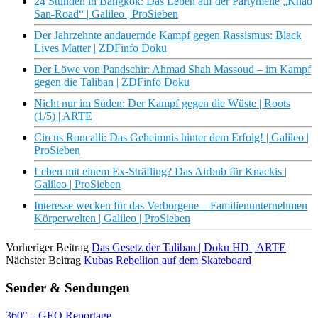
24 Stunden in Bangkok: Das Leben auf der Partymeile „Khao
San-Road“ | Galileo | ProSieben
Der Jahrzehnte andauernde Kampf gegen Rassismus: Black
Lives Matter | ZDFinfo Doku
Der Löwe von Pandschir: Ahmad Shah Massoud – im Kampf
gegen die Taliban | ZDFinfo Doku
Nicht nur im Süden: Der Kampf gegen die Wüste | Roots
(1/5) | ARTE
Circus Roncalli: Das Geheimnis hinter dem Erfolg! | Galileo |
ProSieben
Leben mit einem Ex-Sträfling? Das Airbnb für Knackis |
Galileo | ProSieben
Interesse wecken für das Verborgene – Familienunternehmen
Körperwelten | Galileo | ProSieben
Vorheriger Beitrag
Das Gesetz der Taliban | Doku HD | ARTE
Nächster Beitrag
Kubas Rebellion auf dem Skateboard
Sender & Sendungen
360° – GEO Reportage