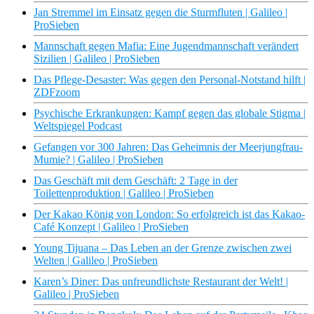
Jan Stremmel im Einsatz gegen die Sturmfluten | Galileo |
ProSieben
Mannschaft gegen Mafia: Eine Jugendmannschaft verändert
Sizilien | Galileo | ProSieben
Das Pflege-Desaster: Was gegen den Personal-Notstand hilft |
ZDFzoom
Psychische Erkrankungen: Kampf gegen das globale Stigma |
Weltspiegel Podcast
Gefangen vor 300 Jahren: Das Geheimnis der Meerjungfrau-
Mumie? | Galileo | ProSieben
Das Geschäft mit dem Geschäft: 2 Tage in der
Toilettenproduktion | Galileo | ProSieben
Der Kakao König von London: So erfolgreich ist das Kakao-
Café Konzept | Galileo | ProSieben
Young Tijuana – Das Leben an der Grenze zwischen zwei
Welten | Galileo | ProSieben
Karen’s Diner: Das unfreundlichste Restaurant der Welt! |
Galileo | ProSieben