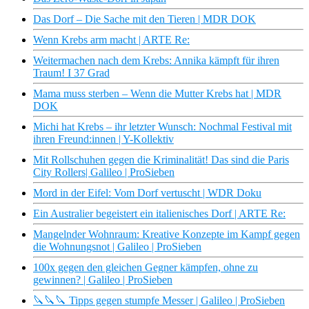
Das Dorf – Die Sache mit den Tieren | MDR DOK
Wenn Krebs arm macht | ARTE Re:
Weitermachen nach dem Krebs: Annika kämpft für ihren
Traum! I 37 Grad
Mama muss sterben – Wenn die Mutter Krebs hat | MDR
DOK
Michi hat Krebs – ihr letzter Wunsch: Nochmal Festival mit
ihren Freund:innen | Y-Kollektiv
Mit Rollschuhen gegen die Kriminalität! Das sind die Paris
City Rollers| Galileo | ProSieben
Mord in der Eifel: Vom Dorf vertuscht | WDR Doku
Ein Australier begeistert ein italienisches Dorf | ARTE Re:
Mangelnder Wohnraum: Kreative Konzepte im Kampf gegen
die Wohnungsnot | Galileo | ProSieben
100x gegen den gleichen Gegner kämpfen, ohne zu
gewinnen? | Galileo | ProSieben
🔪🔪🔪 Tipps gegen stumpfe Messer | Galileo | ProSieben