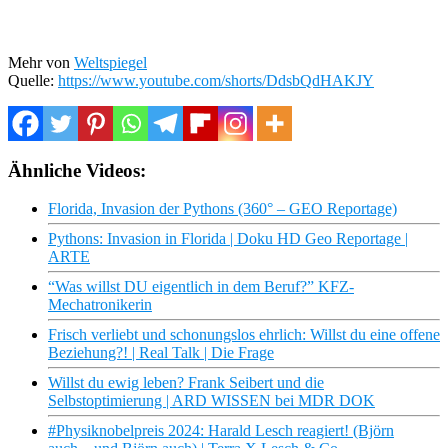
Mehr von
Weltspiegel
Quelle:
https://www.youtube.com/shorts/DdsbQdHAKJY
Ähnliche Videos:
Florida, Invasion der Pythons (360° – GEO Reportage)
Pythons: Invasion in Florida | Doku HD Geo Reportage |
ARTE
“Was willst DU eigentlich in dem Beruf?” KFZ-
Mechatronikerin
Frisch verliebt und schonungslos ehrlich: Willst du eine offene
Beziehung?! | Real Talk | Die Frage
Willst du ewig leben? Frank Seibert und die
Selbstoptimierung | ARD WISSEN bei MDR DOK
#Physiknobelpreis 2024: Harald Lesch reagiert! (Björn