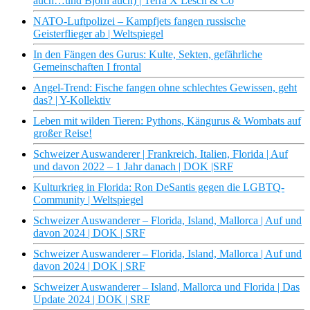
auch…und Björn auch) | Terra X Lesch & Co
NATO-Luftpolizei – Kampfjets fangen russische
Geisterflieger ab | Weltspiegel
In den Fängen des Gurus: Kulte, Sekten, gefährliche
Gemeinschaften I frontal
Angel-Trend: Fische fangen ohne schlechtes Gewissen, geht
das? | Y-Kollektiv
Leben mit wilden Tieren: Pythons, Kängurus & Wombats auf
großer Reise!
Schweizer Auswanderer | Frankreich, Italien, Florida | Auf
und davon 2022 – 1 Jahr danach | DOK |SRF
Kulturkrieg in Florida: Ron DeSantis gegen die LGBTQ-
Community | Weltspiegel
Schweizer Auswanderer – Florida, Island, Mallorca | Auf und
davon 2024 | DOK | SRF
Schweizer Auswanderer – Florida, Island, Mallorca | Auf und
davon 2024 | DOK | SRF
Schweizer Auswanderer – Island, Mallorca und Florida | Das
Update 2024 | DOK | SRF