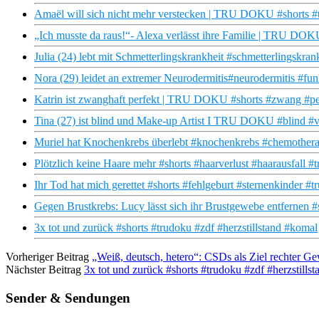
Amaël will sich nicht mehr verstecken | TRU DOKU #shorts #
„Ich musste da raus!“- Alexa verlässt ihre Familie | TRU DOK
Julia (24) lebt mit Schmetterlingskrankheit #schmetterlingskra
Nora (29) leidet an extremer Neurodermitis#neurodermitis #fun
Katrin ist zwanghaft perfekt | TRU DOKU #shorts #zwang #pe
Tina (27) ist blind und Make-up Artist I TRU DOKU #blind #v
Muriel hat Knochenkrebs überlebt #knochenkrebs #chemothera
Plötzlich keine Haare mehr #shorts #haarverlust #haarausfall #
Ihr Tod hat mich gerettet #shorts #fehlgeburt #sternenkinder #
Gegen Brustkrebs: Lucy lässt sich ihr Brustgewebe entfernen #
3x tot und zurück #shorts #trudoku #zdf #herzstillstand #komal
Vorheriger Beitrag
„Weiß, deutsch, hetero“: CSDs als Ziel rechter Gew
Nächster Beitrag
3x tot und zurück #shorts #trudoku #zdf #herzstills
Sender & Sendungen