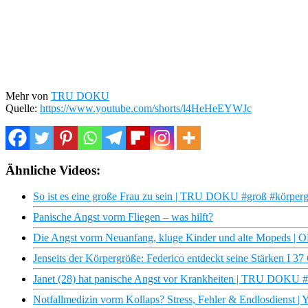
Mehr von
TRU DOKU
Quelle:
https://www.youtube.com/shorts/l4HeHeEYWJc
Ähnliche Videos:
So ist es eine große Frau zu sein | TRU DOKU #groß #körperg
Panische Angst vorm Fliegen – was hilft?
Die Angst vorm Neuanfang, kluge Kinder und alte Mopeds 
Jenseits der Körpergröße: Federico entdeckt seine Stärken I 37
Janet (28) hat panische Angst vor Krankheiten | TRU DOKU #
Notfallmedizin vorm Kollaps? Stress, Fehler & Endlosdienst | 