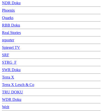
NDR Doku
Phoenix
Quarks
RBB Doku
Real Stories
reporter
Spiegel TV
SRF
STRG_F
SWR Doku
Terra X
Terra X Lesch & Co
TRU DOKU
WDR Doku
Welt