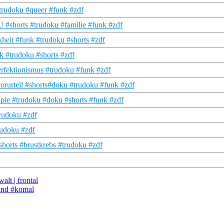
trudoku #queer #funk #zdf
U #shorts #trudoku #familie #funk #zdf
nkheit #funk #trudoku #shorts #zdf
k #trudoku #shorts #zdf
rfektionismus #trudoku #funk #zdf
orurteil #shorts#doku #trudoku #funk #zdf
pie #trudoku #doku #shorts #funk #zdf
trudoku #zdf
trudoku #zdf
shorts #brustkrebs #trudoku #zdf
alt | frontal
tand #komal