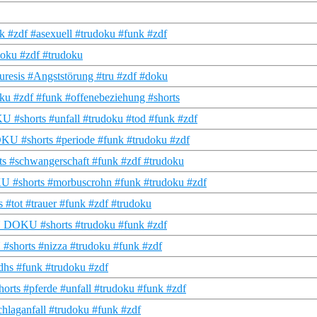
 #zdf #asexuell #trudoku #funk #zdf
doku #zdf #trudoku
ruresis #Angststörung #tru #zdf #doku
ku #zdf #funk #offenebeziehung #shorts
 #shorts #unfall #trudoku #tod #funk #zdf
OKU #shorts #periode #funk #trudoku #zdf
s #schwangerschaft #funk #zdf #trudoku
U #shorts #morbuscrohn #funk #trudoku #zdf
 #tot #trauer #funk #zdf #trudoku
TRU DOKU #shorts #trudoku #funk #zdf
 #shorts #nizza #trudoku #funk #zdf
hs #funk #trudoku #zdf
orts #pferde #unfall #trudoku #funk #zdf
hlaganfall #trudoku #funk #zdf