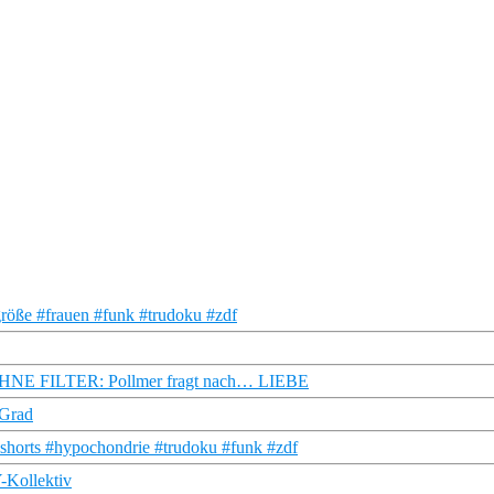
röße #frauen #funk #trudoku #zdf
| OHNE FILTER: Pollmer fragt nach… LIEBE
 Grad
shorts #hypochondrie #trudoku #funk #zdf
Y-Kollektiv