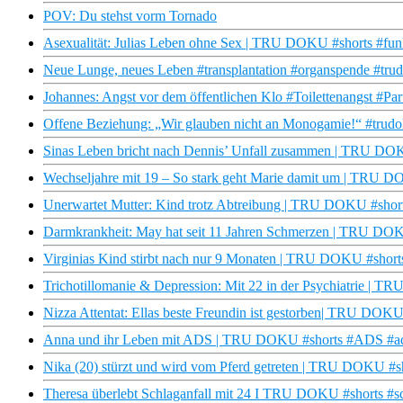
POV: Du stehst vorm Tornado
Asexualität: Julias Leben ohne Sex | TRU DOKU #shorts #funk
Neue Lunge, neues Leben #transplantation #organspende #tru
Johannes: Angst vor dem öffentlichen Klo #Toilettenangst #Pa
Offene Beziehung: „Wir glauben nicht an Monogamie!“ #trudo
Sinas Leben bricht nach Dennis’ Unfall zusammen | TRU DOKU
Wechseljahre mit 19 – So stark geht Marie damit um | TRU D
Unerwartet Mutter: Kind trotz Abtreibung | TRU DOKU #short
Darmkrankheit: May hat seit 11 Jahren Schmerzen | TRU DOK
Virginias Kind stirbt nach nur 9 Monaten | TRU DOKU #shorts
Trichotillomanie & Depression: Mit 22 in der Psychiatrie | 
Nizza Attentat: Ellas beste Freundin ist gestorben| TRU DOKU
Anna und ihr Leben mit ADS | TRU DOKU #shorts #ADS #ad
Nika (20) stürzt und wird vom Pferd getreten | TRU DOKU #sh
Theresa überlebt Schlaganfall mit 24 I TRU DOKU #shorts #sc