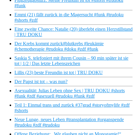
Flugzeugabsturz: Meine Freundin ist tot #shorts #trudoku
#funk
Emmi (21) fällt zurück in die Magersucht #funk #trudoku
#shorts #zdf
Eine zweite Chance: Natalie (20) überlebt einen Herzstillstand
| TRU DOKU
Der Krebs kommt zurück#blutkrebs #leukämie
#chemotherapie #trudoku #doku #zdf #funk
Saskia S. telefoniert mit ihrem Cousin – 90 min später ist sie
tot | 1/2 | Das letzte Lebenszeichen
Lillis (23) beste Freundin ist tot | TRU DOKU
Der Papst ist tot – was nun?
Asexualität: Julias Leben ohne Sex | TRU DOKU #shorts
#funk #zdf #asexuell #trudoku #funk #zdf
Teil 1: Einmal trans und zurück #37grad #storyofmylife #zdf
#shorts
Neue Lunge, neues Leben #transplantation #organspende
#trudoku #zdf #trudoku
Offene Beziehung: „Wir glauben nicht an Monogamie!“