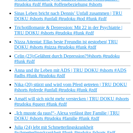
#trudoku #zdf #funk #offenebeziehung #shorts
Sinas Leben bricht nach Dennis’ Unfall zusammen | TRU
DOKU #shorts #unfall #trudoku #tod #funk #zdf
Trichotillomanie & Depression: Mit 22 in der Psychiatrie |
TRU DOKU #shorts #trudoku #funk #zdf
Nizza Attentat: Ellas beste Freundin ist gestorben| TRU
DOKU #shorts #nizza #trudoku #funk #zdf
Celin (23):Gelähmt durch Depression?!#shorts #trudoku
#funk #zdf
Anna und ihr Leben mit ADS | TRU DOKU #shorts #ADS
#adhs #funk #trudoku #zdf
Nika (20) stürzt und wird vom Pferd getreten | TRU DOKU
#shorts #pferde #unfall #trudoku #funk #zdf
Amaël will sich nicht mehr verstecken | TRU DOKU #shorts
#trudoku #queer #funk #zdf
„Ich musste da raus!“- Alexa verlässt ihre Familie | TRU
DOKU #shorts #trudoku #familie #funk #zdf
Julia (24) lebt mit Schmetterlingskrankheit
#schmetterlingskrankheit #funk #trudoku #shorts #zdf