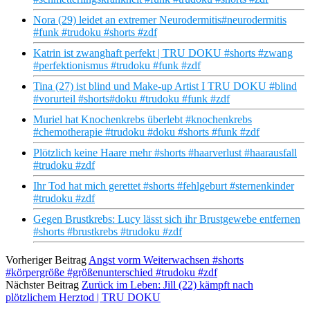
Nora (29) leidet an extremer Neurodermitis#neurodermitis
#funk #trudoku #shorts #zdf
Katrin ist zwanghaft perfekt | TRU DOKU #shorts #zwang
#perfektionismus #trudoku #funk #zdf
Tina (27) ist blind und Make-up Artist I TRU DOKU #blind
#vorurteil #shorts#doku #trudoku #funk #zdf
Muriel hat Knochenkrebs überlebt #knochenkrebs
#chemotherapie #trudoku #doku #shorts #funk #zdf
Plötzlich keine Haare mehr #shorts #haarverlust #haarausfall
#trudoku #zdf
Ihr Tod hat mich gerettet #shorts #fehlgeburt #sternenkinder
#trudoku #zdf
Gegen Brustkrebs: Lucy lässt sich ihr Brustgewebe entfernen
#shorts #brustkrebs #trudoku #zdf
Vorheriger Beitrag
Angst vorm Weiterwachsen #shorts
#körpergröße #größenunterschied #trudoku #zdf
Nächster Beitrag
Zurück im Leben: Jill (22) kämpft nach
plötzlichem Herztod | TRU DOKU