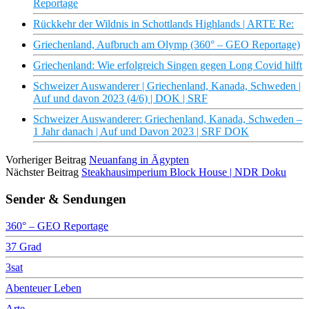
Reportage
Rückkehr der Wildnis in Schottlands Highlands | ARTE Re:
Griechenland, Aufbruch am Olymp (360° – GEO Reportage)
Griechenland: Wie erfolgreich Singen gegen Long Covid hilft
Schweizer Auswanderer | Griechenland, Kanada, Schweden |
Auf und davon 2023 (4/6) | DOK | SRF
Schweizer Auswanderer: Griechenland, Kanada, Schweden –
1 Jahr danach | Auf und Davon 2023 | SRF DOK
Vorheriger Beitrag
Neuanfang in Ägypten
Nächster Beitrag
Steakhausimperium Block House | NDR Doku
Sender & Sendungen
360° – GEO Reportage
37 Grad
3sat
Abenteuer Leben
Arte