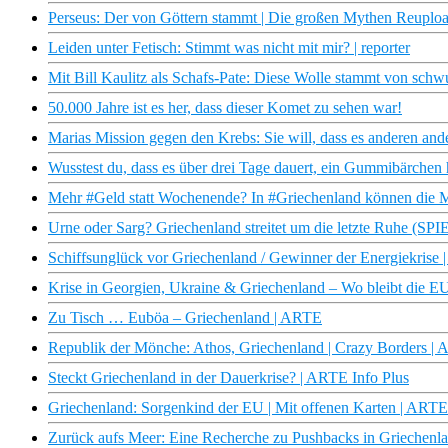
Perseus: Der von Göttern stammt | Die großen Mythen Reuplo
Leiden unter Fetisch: Stimmt was nicht mit mir? | reporter
Mit Bill Kaulitz als Schafs-Pate: Diese Wolle stammt von sch
50.000 Jahre ist es her, dass dieser Komet zu sehen war!
Marias Mission gegen den Krebs: Sie will, dass es anderen a
Wusstest du, dass es über drei Tage dauert, ein Gummibärchen h
Mehr #Geld statt Wochenende? In #Griechenland können die Me
Urne oder Sarg? Griechenland streitet um die letzte Ruhe (S
Schiffsunglück vor Griechenland / Gewinner der Energiekris
Krise in Georgien, Ukraine & Griechenland – Wo bleibt die EU
Zu Tisch … Euböa – Griechenland | ARTE
Republik der Mönche: Athos, Griechenland | Crazy Borders |
Steckt Griechenland in der Dauerkrise? | ARTE Info Plus
Griechenland: Sorgenkind der EU | Mit offenen Karten | ARTE
Zurück aufs Meer: Eine Recherche zu Pushbacks in Griechenla