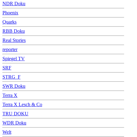
NDR Doku
Phoenix
Quarks
RBB Doku
Real Stories
reporter
Spiegel TV
SRF
STRG_F
SWR Doku
Terra X
Terra X Lesch & Co
TRU DOKU
WDR Doku
Welt