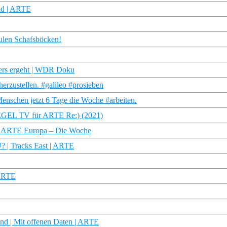
ad | ARTE
wulen Schafsböcken!
nders ergeht | WDR Doku
erzustellen. #galileo #prosieben
nschen jetzt 6 Tage die Woche #arbeiten.
PIEGEL TV für ARTE Re:) (2021)
e | ARTE Europa – Die Woche
? | Tracks East | ARTE
 ARTE
nd | Mit offenen Daten | ARTE