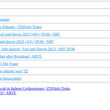
ortage
e Diktatur | ZDFinfo Doku
Auf und davon 2023 (4/6) | DOK | SRF
und davon 2023 (3/4) | DOK | SRF
1 Jahr danach | Auf und Davon 2023 | SRF DOK
fast alles Reupload | ARTE
 I Die Frage
so präzise war? 🤔
st #usawahlen
walt in Italiens Gefängnissen | ZDFinfo Doku
 HD | ARTE