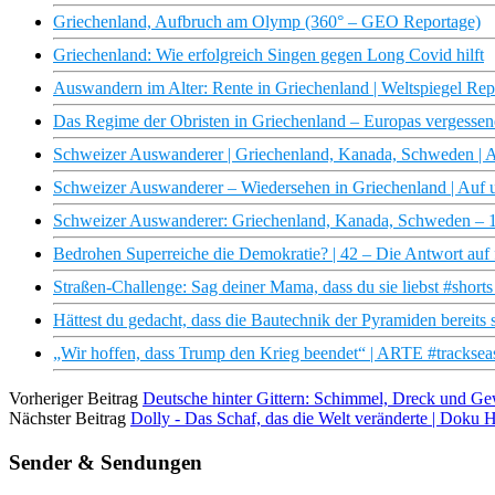
Griechenland, Aufbruch am Olymp (360° – GEO Reportage)
Griechenland: Wie erfolgreich Singen gegen Long Covid hilft
Auswandern im Alter: Rente in Griechenland | Weltspiegel Rep
Das Regime der Obristen in Griechenland – Europas vergessen
Schweizer Auswanderer | Griechenland, Kanada, Schweden | 
Schweizer Auswanderer – Wiedersehen in Griechenland | Auf 
Schweizer Auswanderer: Griechenland, Kanada, Schweden – 
Bedrohen Superreiche die Demokratie? | 42 – Die Antwort auf 
Straßen-Challenge: Sag deiner Mama, dass du sie liebst #shorts
Hättest du gedacht, dass die Bautechnik der Pyramiden bereits 
„Wir hoffen, dass Trump den Krieg beendet“ | ARTE #tracksea
Vorheriger Beitrag
Deutsche hinter Gittern: Schimmel, Dreck und Ge
Nächster Beitrag
Dolly - Das Schaf, das die Welt veränderte | Doku
Sender & Sendungen