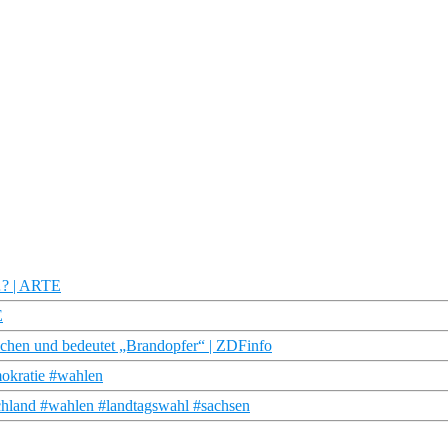
s…? | ARTE
E
schen und bedeutet „Brandopfer“ | ZDFinfo
okratie #wahlen
chland #wahlen #landtagswahl #sachsen