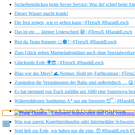
Sicherheitslücken beim Secret Service: Was lief schief beim At
Dieses Wasser macht krank!
Die Iren zeigen, wie es gehen kann | #TerraX #HaraldLesch
Das ist ein … kleiner Unterschied 😅 | #TerraX #HaraldLesch
Bist du Team #orange 🍊🟠? | #TerraX #HaraldLesch
Zum Glück gehen Marmeladengläser auch ohne Spezialwerkze
Glückspilz Erde 🌍😎 | #TerraX #HaraldLesch
Blau wie das Meer? 🌊 Neptun: Hold my Farbkontrast | #Terr
Zumindest die Verspätungen der Bahn sind außerirdisch … 🤐
Es hat niemand von Euch zufällig um 1680 eine Supernova be
Währenddessen Sagittarius A* nur am Snoozen 😴 | #Harald
Einschalten! 📺 | Terra X Lesch & Co #haraldlesch #terrax
Was war zuerst: Kugelsternhaufen oder Intermediäre Schwarze
×
Seid lieb zur Erde, wir haben nur die eine. 🥺 #HaraldLesch #