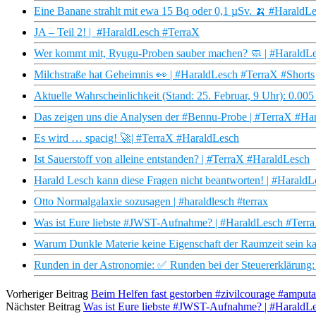
Eine Banane strahlt mit ewa 15 Bq oder 0,1 µSv. 🍌 #HaraldL
JA – Teil 2! | #HaraldLesch #TerraX
Wer kommt mit, Ryugu-Proben sauber machen? 🧼 | #HaraldLe
Milchstraße hat Geheimnis 👀 | #HaraldLesch #TerraX #Shorts
Aktuelle Wahrscheinlichkeit (Stand: 25. Februar, 9 Uhr): 0.0
Das zeigen uns die Analysen der #Bennu-Probe | #TerraX #Ha
Es wird … spacig! 🚀| #TerraX #HaraldLesch
Ist Sauerstoff von alleine entstanden? | #TerraX #HaraldLesch
Harald Lesch kann diese Fragen nicht beantworten! | #Harald
Otto Normalgalaxie sozusagen | #haraldlesch #terrax
Was ist Eure liebste #JWST-Aufnahme? | #HaraldLesch #Terr
Warum Dunkle Materie keine Eigenschaft der Raumzeit sein k
Runden in der Astronomie: ✅ Runden bei der Steuererklärung
Vorheriger Beitrag
Beim Helfen fast gestorben #zivilcourage #amputa
Nächster Beitrag
Was ist Eure liebste #JWST-Aufnahme? | #HaraldL