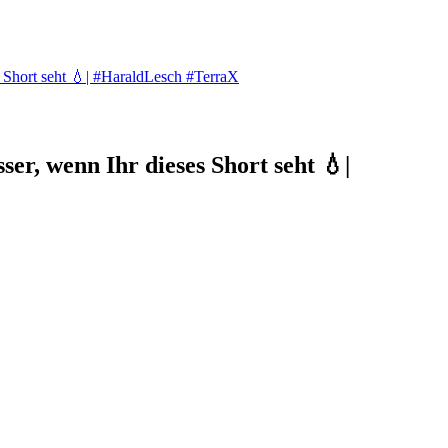
s Short seht 💧| #HaraldLesch #TerraX
er, wenn Ihr dieses Short seht 💧|