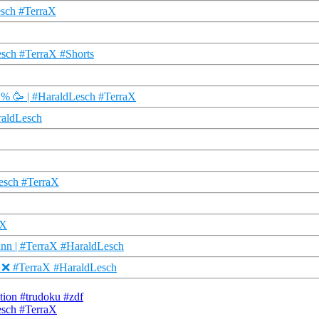
esch #TerraX
sch #TerraX #Shorts
05 % 🥳 | #HaraldLesch #TerraX
raldLesch
Lesch #TerraX
aX
ann | #TerraX #HaraldLesch
: ❌ #TerraX #HaraldLesch
tion #trudoku #zdf
esch #TerraX