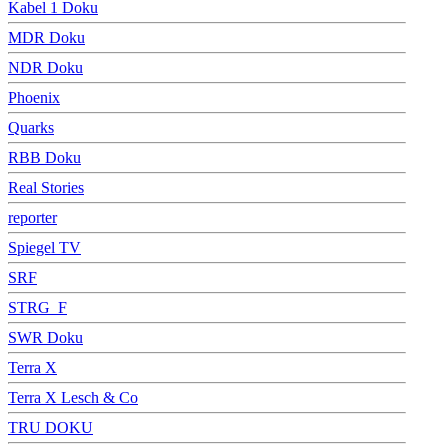
Kabel 1 Doku
MDR Doku
NDR Doku
Phoenix
Quarks
RBB Doku
Real Stories
reporter
Spiegel TV
SRF
STRG_F
SWR Doku
Terra X
Terra X Lesch & Co
TRU DOKU