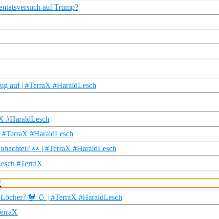
tentatsversuch auf Trump?
ug auf | #TerraX #HaraldLesch
aX #HaraldLesch
 | #TerraX #HaraldLesch
aobachtet? 👀 | #TerraX #HaraldLesch
Lesch #TerraX
 Löcher? 🐓 🥚 | #TerraX #HaraldLesch
TerraX