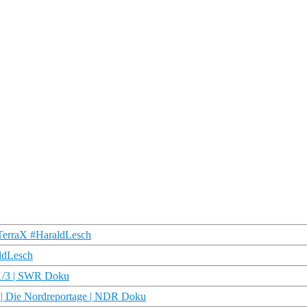
 #TerraX #HaraldLesch
ldLesch
 1/3 | SWR Doku
y | Die Nordreportage | NDR Doku