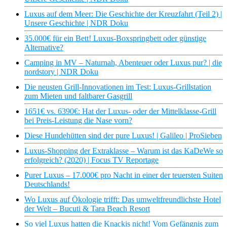
Luxus auf dem Meer: Die Geschichte der Kreuzfahrt (Teil 2) |
Unsere Geschichte | NDR Doku
35.000€ für ein Bett! Luxus-Boxspringbett oder günstige
Alternative?
Camping in MV – Naturnah, Abenteuer oder Luxus pur? | die
nordstory | NDR Doku
Die neusten Grill-Innovationen im Test: Luxus-Grillstation
zum Mieten und faltbarer Gasgrill
1651€ vs. 6390€: Hat der Luxus- oder der Mittelklasse-Grill
bei Preis-Leistung die Nase vorn?
Diese Hundehütten sind der pure Luxus! | Galileo | ProSieben
Luxus-Shopping der Extraklasse – Warum ist das KaDeWe so
erfolgreich? (2020) | Focus TV Reportage
Purer Luxus – 17.000€ pro Nacht in einer der teuersten Suiten
Deutschlands!
Wo Luxus auf Ökologie trifft: Das umweltfreundlichste Hotel
der Welt – Bucuti & Tara Beach Resort
So viel Luxus hatten die Knackis nicht! Vom Gefängnis zum