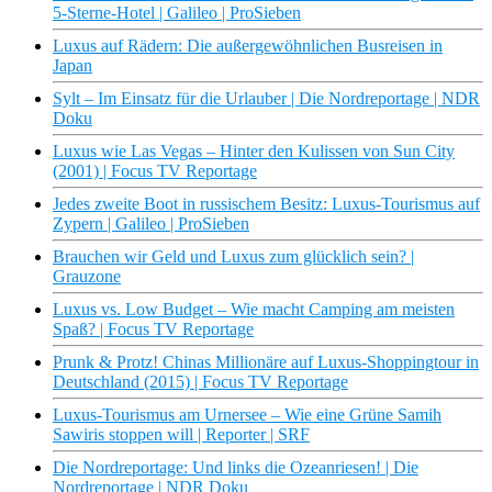
5-Sterne-Hotel | Galileo | ProSieben
Luxus auf Rädern: Die außergewöhnlichen Busreisen in
Japan
Sylt – Im Einsatz für die Urlauber | Die Nordreportage | NDR
Doku
Luxus wie Las Vegas – Hinter den Kulissen von Sun City
(2001) | Focus TV Reportage
Jedes zweite Boot in russischem Besitz: Luxus-Tourismus auf
Zypern | Galileo | ProSieben
Brauchen wir Geld und Luxus zum glücklich sein? |
Grauzone
Luxus vs. Low Budget – Wie macht Camping am meisten
Spaß? | Focus TV Reportage
Prunk & Protz! Chinas Millionäre auf Luxus-Shoppingtour in
Deutschland (2015) | Focus TV Reportage
Luxus-Tourismus am Urnersee – Wie eine Grüne Samih
Sawiris stoppen will | Reporter | SRF
Die Nordreportage: Und links die Ozeanriesen! | Die
Nordreportage | NDR Doku