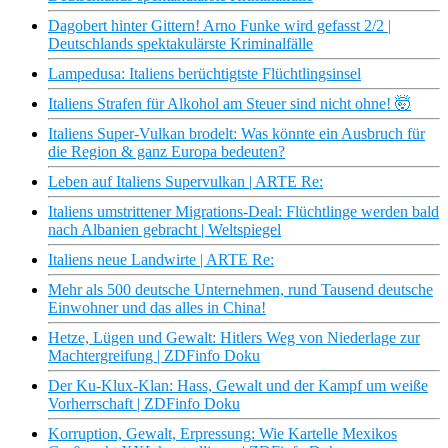
Dagobert hinter Gittern! Arno Funke wird gefasst 2/2 |
Deutschlands spektakulärste Kriminalfälle
Lampedusa: Italiens berüchtigtste Flüchtlingsinsel
Italiens Strafen für Alkohol am Steuer sind nicht ohne! 🤯
Italiens Super-Vulkan brodelt: Was könnte ein Ausbruch für
die Region & ganz Europa bedeuten?
Leben auf Italiens Supervulkan | ARTE Re:
Italiens umstrittener Migrations-Deal: Flüchtlinge werden bald
nach Albanien gebracht | Weltspiegel
Italiens neue Landwirte | ARTE Re:
Mehr als 500 deutsche Unternehmen, rund Tausend deutsche
Einwohner und das alles in China!
Hetze, Lügen und Gewalt: Hitlers Weg von Niederlage zur
Machtergreifung | ZDFinfo Doku
Der Ku-Klux-Klan: Hass, Gewalt und der Kampf um weiße
Vorherrschaft | ZDFinfo Doku
Korruption, Gewalt, Erpressung: Wie Kartelle Mexikos