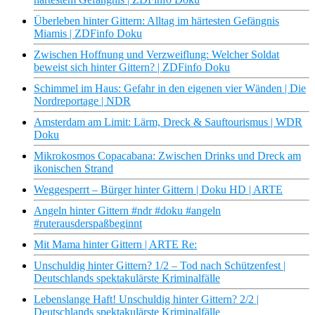
Überleben hinter Gittern: Alltag im härtesten Gefängnis
Miamis | ZDFinfo Doku
Zwischen Hoffnung und Verzweiflung: Welcher Soldat
beweist sich hinter Gittern? | ZDFinfo Doku
Schimmel im Haus: Gefahr in den eigenen vier Wänden | Die
Nordreportage | NDR
Amsterdam am Limit: Lärm, Dreck & Sauftourismus | WDR
Doku
Mikrokosmos Copacabana: Zwischen Drinks und Dreck am
ikonischen Strand
Weggesperrt – Bürger hinter Gittern | Doku HD | ARTE
Angeln hinter Gittern #ndr #doku #angeln
#ruterausderspaßbeginnt
Mit Mama hinter Gittern | ARTE Re:
Unschuldig hinter Gittern? 1/2 – Tod nach Schützenfest |
Deutschlands spektakulärste Kriminalfälle
Lebenslange Haft! Unschuldig hinter Gittern? 2/2 |
Deutschlands spektakulärste Kriminalfälle