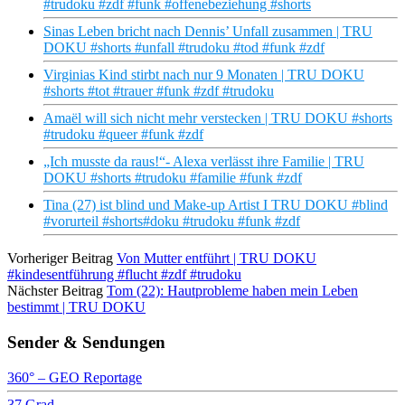
#trudoku #zdf #funk #offenebeziehung #shorts
Sinas Leben bricht nach Dennis’ Unfall zusammen | TRU
DOKU #shorts #unfall #trudoku #tod #funk #zdf
Virginias Kind stirbt nach nur 9 Monaten | TRU DOKU
#shorts #tot #trauer #funk #zdf #trudoku
Amaël will sich nicht mehr verstecken | TRU DOKU #shorts
#trudoku #queer #funk #zdf
„Ich musste da raus!“- Alexa verlässt ihre Familie | TRU
DOKU #shorts #trudoku #familie #funk #zdf
Tina (27) ist blind und Make-up Artist I TRU DOKU #blind
#vorurteil #shorts#doku #trudoku #funk #zdf
Vorheriger Beitrag
Von Mutter entführt | TRU DOKU
#kindesentführung #flucht #zdf #trudoku
Nächster Beitrag
Tom (22): Hautprobleme haben mein Leben
bestimmt | TRU DOKU
Sender & Sendungen
360° – GEO Reportage
37 Grad