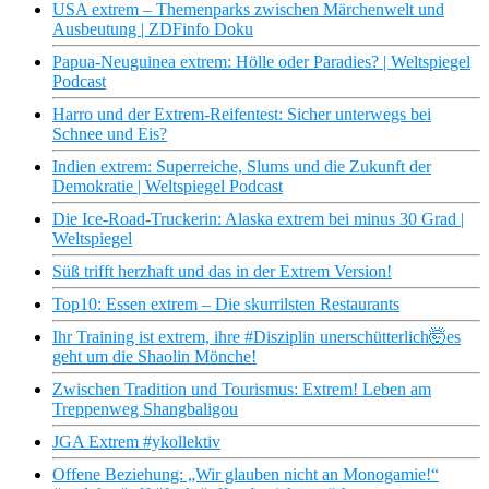
USA extrem – Themenparks zwischen Märchenwelt und
Ausbeutung | ZDFinfo Doku
Papua-Neuguinea extrem: Hölle oder Paradies? | Weltspiegel
Podcast
Harro und der Extrem-Reifentest: Sicher unterwegs bei
Schnee und Eis?
Indien extrem: Superreiche, Slums und die Zukunft der
Demokratie | Weltspiegel Podcast
Die Ice-Road-Truckerin: Alaska extrem bei minus 30 Grad |
Weltspiegel
Süß trifft herzhaft und das in der Extrem Version!
Top10: Essen extrem – Die skurrilsten Restaurants
Ihr Training ist extrem, ihre #Disziplin unerschütterlich🤯es
geht um die Shaolin Mönche!
Zwischen Tradition und Tourismus: Extrem! Leben am
Treppenweg Shangbaligou
JGA Extrem #ykollektiv
Offene Beziehung: „Wir glauben nicht an Monogamie!“