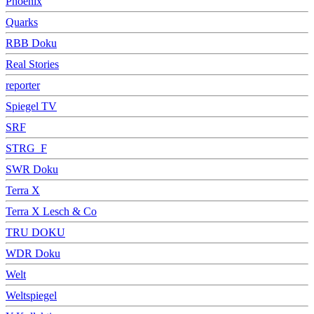
Phoenix
Quarks
RBB Doku
Real Stories
reporter
Spiegel TV
SRF
STRG_F
SWR Doku
Terra X
Terra X Lesch & Co
TRU DOKU
WDR Doku
Welt
Weltspiegel