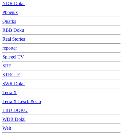
NDR Doku
Phoenix
Quarks
RBB Doku
Real Stories
reporter
Spiegel TV
SRF
STRG_F
SWR Doku
Terra X
Terra X Lesch & Co
TRU DOKU
WDR Doku
Welt