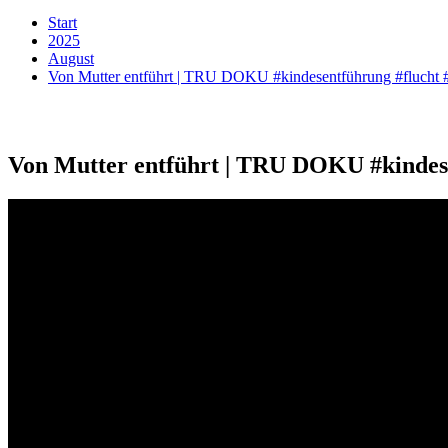
Start
2025
August
Von Mutter entführt | TRU DOKU #kindesentführung #flucht 
Von Mutter entführt | TRU DOKU #kindese