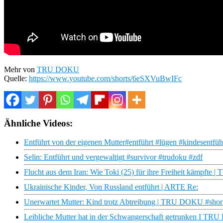
Mehr von
TRU DOKU
Quelle:
https://www.youtube.com/shorts/6eSXVuBwIFc
Ähnliche Videos:
Entführt von der eigenen Mutter#entführt #lügen #kindesentfü
Selin: Entführt und vergewaltigt #survivor #trudoku #zdf
Flucht aus dem Iran: Wie Toki (25) für ihre Freiheit kämpfte 
Ukrainische Kinder, Von Russland entführt | ARTE Re:
Unerwartet Mutter: Kind trotz Abtreibung | TRU DOKU #short
Leibliche Mutter hat in der Schwangerschaft getrunken I TR