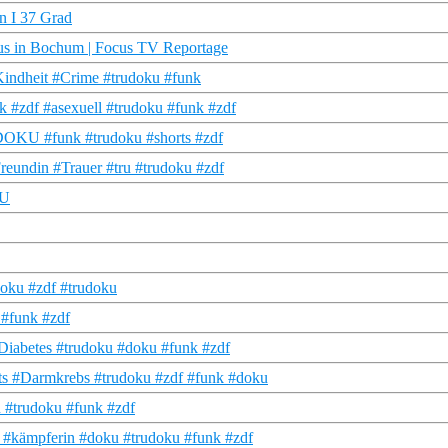
n I 37 Grad
aus in Bochum | Focus TV Reportage
Kindheit #Crime #trudoku #funk
 #zdf #asexuell #trudoku #funk #zdf
U DOKU #funk #trudoku #shorts #zdf
reundin #Trauer #tru #trudoku #zdf
KU
doku #zdf #trudoku
 #funk #zdf
Diabetes #trudoku #doku #funk #zdf
ts #Darmkrebs #trudoku #zdf #funk #doku
 #trudoku #funk #zdf
 #kämpferin #doku #trudoku #funk #zdf