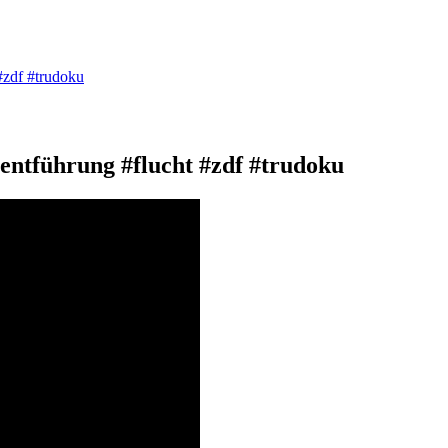
#zdf #trudoku
ntführung #flucht #zdf #trudoku