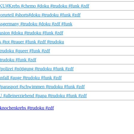
DOKU#Krebs #chemo #doku #trudoku #funk #zdf
orurteil #shorts#doku #trudoku #funk #zdf
issgermany #trudoku #doku #zdf #funk
usion #doku #trudoku #funk #zdf
 #tot #trauer #funk #zdf #trudoku
trudoku #queer #funk #zdf
trudoku #funk #zdf
polizei #nötigung #trudoku #funk #zdf
fall #auge #trudoku #funk #zdf
 #parasport #schwimmen #trudoku #funk #zdf
#alleinerziehend #papa #trudoku #funk #zdf
knochenkrebs #trudoku #zdf