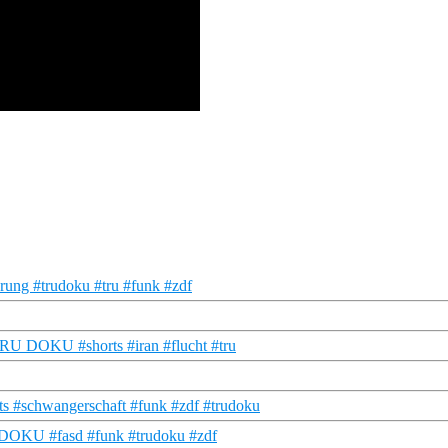
hrung #trudoku #tru #funk #zdf
| TRU DOKU #shorts #iran #flucht #tru
s #schwangerschaft #funk #zdf #trudoku
U DOKU #fasd #funk #trudoku #zdf