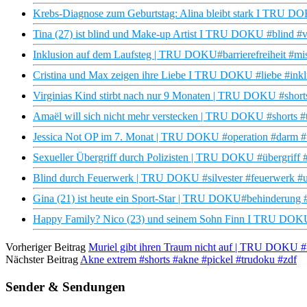
Krebs-Diagnose zum Geburtstag: Alina bleibt stark I TRU 
Tina (27) ist blind und Make-up Artist I TRU DOKU #blind #v
Inklusion auf dem Laufsteg | TRU DOKU#barrierefreiheit #m
Cristina und Max zeigen ihre Liebe I TRU DOKU #liebe #inkl
Virginias Kind stirbt nach nur 9 Monaten | TRU DOKU #shorts
Amaël will sich nicht mehr verstecken | TRU DOKU #shorts #
Jessica Not OP im 7. Monat | TRU DOKU #operation #darm #
Sexueller Übergriff durch Polizisten | TRU DOKU #übergriff #
Blind durch Feuerwerk | TRU DOKU #silvester #feuerwerk #un
Gina (21) ist heute ein Sport-Star | TRU DOKU#behinderung
Happy Family? Nico (23) und seinem Sohn Finn I TRU DOKU 
Vorheriger Beitrag
Muriel gibt ihren Traum nicht auf | TRU DOKU #
Nächster Beitrag
Akne extrem #shorts #akne #pickel #trudoku #zdf
Sender & Sendungen