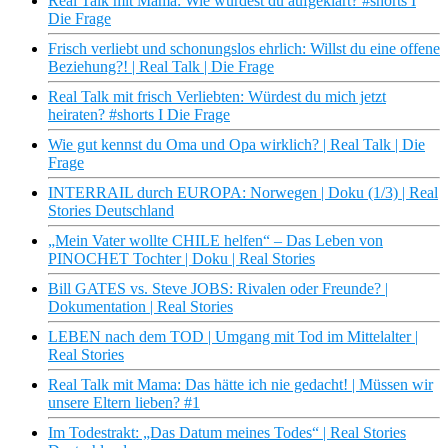
Real Talk mit Mama: Wie wurdest du aufgeklärt? #shorts I
Die Frage
Frisch verliebt und schonungslos ehrlich: Willst du eine offene
Beziehung?! | Real Talk | Die Frage
Real Talk mit frisch Verliebten: Würdest du mich jetzt
heiraten? #shorts I Die Frage
Wie gut kennst du Oma und Opa wirklich? | Real Talk | Die
Frage
INTERRAIL durch EUROPA: Norwegen | Doku (1/3) | Real
Stories Deutschland
„Mein Vater wollte CHILE helfen“ – Das Leben von
PINOCHET Tochter | Doku | Real Stories
Bill GATES vs. Steve JOBS: Rivalen oder Freunde? |
Dokumentation | Real Stories
LEBEN nach dem TOD | Umgang mit Tod im Mittelalter |
Real Stories
Real Talk mit Mama: Das hätte ich nie gedacht! | Müssen wir
unsere Eltern lieben? #1
Im Todestrakt: „Das Datum meines Todes“ | Real Stories