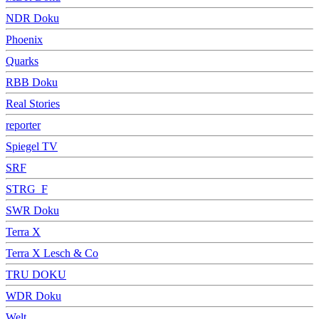
NDR Doku
Phoenix
Quarks
RBB Doku
Real Stories
reporter
Spiegel TV
SRF
STRG_F
SWR Doku
Terra X
Terra X Lesch & Co
TRU DOKU
WDR Doku
Welt