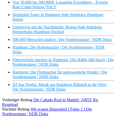
Von 30.000 bis 300.000$: Luxuriöse Expedition – Everest
Base Camp Deluxe |Teil 2|
Strafzettel-Ärger in Hamburg #ndr #ndrdoku #hamburg
#autos
Unterwegs mit der Nachtstreife: Betrug #ndr #ndrdoku
#reeperbahn #hamburg #polizei
500.000 Menschen täglich | Die Nordreportage | NDR Doku
Hamburg: Die Hafentaucher | Die Nordreportage | NDR
Doku
Führerschein machen in Hamburg: Die Hälfte fällt durch | Die
Nordreportage | NDR Doku
Hamburg: Die Flottmacher für unbewegliche Kinder | Die
Nordreportage | NDR Doku
DJ Star Neelix: Musik aus Hamburg-Billstedt in die Welt |
Die Nordreportage | NDR Doku
Vorheriger Beitrag
Die Cañada Real in Madrid | ARTE Re:
Reupload
Nächster Beitrag
Wir wagen Bauernhof I Folge 2 I Die
Nordreportage | NDR Doku