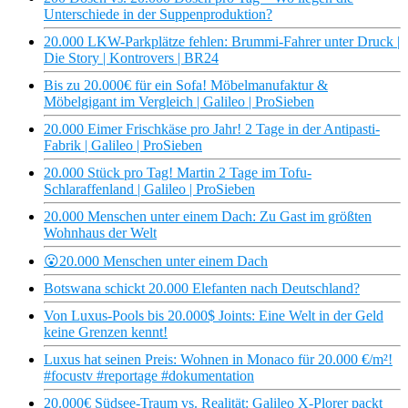
Unterschiede in der Suppenproduktion?
20.000 LKW-Parkplätze fehlen: Brummi-Fahrer unter Druck |
Die Story | Kontrovers | BR24
Bis zu 20.000€ für ein Sofa! Möbelmanufaktur &
Möbelgigant im Vergleich | Galileo | ProSieben
20.000 Eimer Frischkäse pro Jahr! 2 Tage in der Antipasti-
Fabrik | Galileo | ProSieben
20.000 Stück pro Tag! Martin 2 Tage im Tofu-
Schlaraffenland | Galileo | ProSieben
20.000 Menschen unter einem Dach: Zu Gast im größten
Wohnhaus der Welt
😮20.000 Menschen unter einem Dach
Botswana schickt 20.000 Elefanten nach Deutschland?
Von Luxus-Pools bis 20.000$ Joints: Eine Welt in der Geld
keine Grenzen kennt!
Luxus hat seinen Preis: Wohnen in Monaco für 20.000 €/m²!
#focustv #reportage #dokumentation
20.000€ Südsee-Traum vs. Realität: Galileo X-Plorer packt