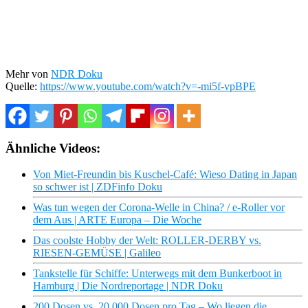
Mehr von
NDR Doku
Quelle:
https://www.youtube.com/watch?v=-mi5f-vpBPE
Ähnliche Videos:
Von Miet-Freundin bis Kuschel-Café: Wieso Dating in Japan
so schwer ist | ZDFinfo Doku
Was tun wegen der Corona-Welle in China? / e-Roller vor
dem Aus | ARTE Europa – Die Woche
Das coolste Hobby der Welt: ROLLER-DERBY vs.
RIESEN-GEMÜSE | Galileo
Tankstelle für Schiffe: Unterwegs mit dem Bunkerboot in
Hamburg | Die Nordreportage | NDR Doku
200 Dosen vs. 20.000 Dosen pro Tag – Wo liegen die