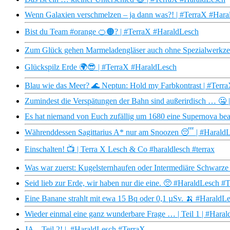
Wenn Galaxien verschmelzen – ja dann was?! | #TerraX #Hara
Bist du Team #orange 🍊🟠? | #TerraX #HaraldLesch
Zum Glück gehen Marmeladengläser auch ohne Spezialwerkze
Glückspilz Erde 🌍😎 | #TerraX #HaraldLesch
Blau wie das Meer? 🌊 Neptun: Hold my Farbkontrast | #Terr
Zumindest die Verspätungen der Bahn sind außerirdisch … 🤐
Es hat niemand von Euch zufällig um 1680 eine Supernova be
Währenddessen Sagittarius A* nur am Snoozen 😴 | #Harald
Einschalten! 📺 | Terra X Lesch & Co #haraldlesch #terrax
Was war zuerst: Kugelsternhaufen oder Intermediäre Schwarze
Seid lieb zur Erde, wir haben nur die eine. 🥺 #HaraldLesch #
Eine Banane strahlt mit ewa 15 Bq oder 0,1 µSv. 🍌 #HaraldL
Wieder einmal eine ganz wunderbare Frage … | Teil 1 | #Hara
JA – Teil 2! | #HaraldLesch #TerraX