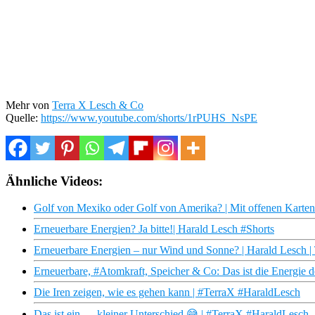
Mehr von
Terra X Lesch & Co
Quelle:
https://www.youtube.com/shorts/1rPUHS_NsPE
Ähnliche Videos:
Golf von Mexiko oder Golf von Amerika? | Mit offenen Karte
Erneuerbare Energien? Ja bitte!| Harald Lesch #Shorts
Erneuerbare Energien – nur Wind und Sonne? | Harald Lesch 
Erneuerbare, #Atomkraft, Speicher & Co: Das ist die Energie d
Die Iren zeigen, wie es gehen kann | #TerraX #HaraldLesch
Das ist ein … kleiner Unterschied 😅 | #TerraX #HaraldLesch