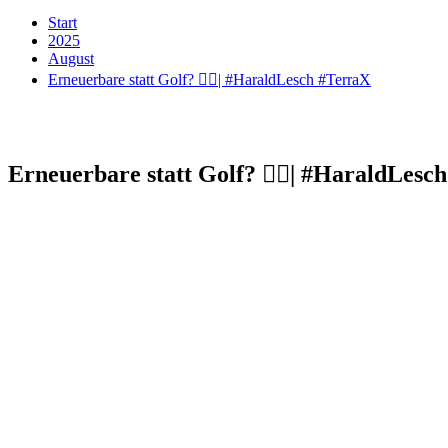
Start
2025
August
Erneuerbare statt Golf? 🏌️‍♂️| #HaraldLesch #TerraX
Erneuerbare statt Golf? 🏌️‍♂️| #HaraldLes