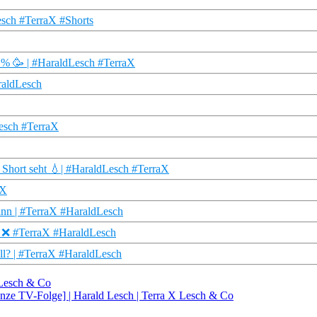
sch #TerraX #Shorts
05 % 🥳 | #HaraldLesch #TerraX
raldLesch
Lesch #TerraX
s Short seht 💧| #HaraldLesch #TerraX
aX
ann | #TerraX #HaraldLesch
: ❌ #TerraX #HaraldLesch
all? | #TerraX #HaraldLesch
X Lesch & Co
nze TV-Folge] | Harald Lesch | Terra X Lesch & Co