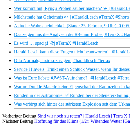
Wer kommt mit, Ryugu-Proben sauber machen? 🧼 | #HaraldLe
Milchstraße hat Geheimnis 👀 | #HaraldLesch #TerraX #Shorts
Aktuelle Wahrscheinlichkeit (Stand: 25. Februar, 9 Uhr): 0.0
Das zeigen uns die Analysen der #Bennu-Probe | #TerraX #Ha
Es wird … spacig! 🚀| #TerraX #HaraldLesch
Harald Lesch kann diese Fragen nicht beantworten! | #Harald
Otto Normalgalaxie sozusagen | #haraldlesch #terrax
Service-Hinweis: Trinkt einen Schluck Wasser, wenn Ihr diese
Was ist Eure liebste #JWST-Aufnahme? | #HaraldLesch #Terr
Warum Dunkle Materie keine Eigenschaft der Raumzeit sein k
Runden in der Astronomie: ✅ Runden bei der Steuererklärung
Was verbirgt sich hinter der stärksten Explosion seit dem Urkn
Vorheriger Beitrag
Sind wir noch zu retten? | Harald Lesch | Terra 
Nächster Beitrag
Hoffnung für das Klima (1/2): Wütendes Wetter [Ga