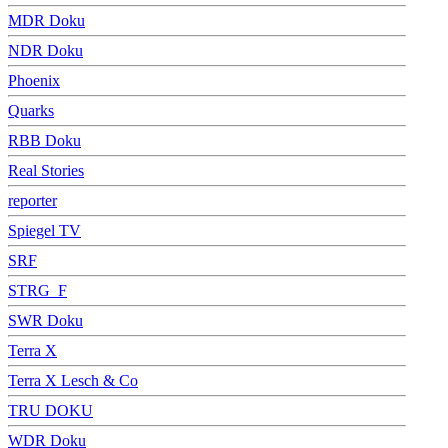
MDR Doku
NDR Doku
Phoenix
Quarks
RBB Doku
Real Stories
reporter
Spiegel TV
SRF
STRG_F
SWR Doku
Terra X
Terra X Lesch & Co
TRU DOKU
WDR Doku