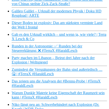
von Chinas steilste Zick-Zack-Straße?
Galileo Galilei – Urknall der modernen Physik | Doku HD
Reupload | ARTE
Dieser Boden ist explosiv: Das am stärksten verminte Land
der Welt I frontal
Gab es den Urknall wirklich – und wenn ja, wie viele? | Terra
X Lesch & Co
Runden in der Astronomie: ✅ Runden bei der
Steuererklärung: ❌ #TerraX #HaraldLesch
Party machen im Libanon – Beirut drei Jahre nach der
Explosion | Weltspiegel
Zumindest die Verspätungen der Bahn sind außerirdisch …
🤐 | #TerraX #HaraldLesch
Das zeigen uns die Analysen der #Bennu-Probe | #TerraX
#HaraldLesch
Warum Dunkle Materie keine Eigenschaft der Raumzeit sein
kann | #TerraX #HaraldLesch
Niko fängt neu an: Schwerbehindert nach Explosion (Dr.
Knarf) | WDR Doku