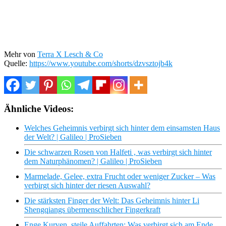
Mehr von
Terra X Lesch & Co
Quelle:
https://www.youtube.com/shorts/dzvsztojb4k
Ähnliche Videos:
Welches Geheimnis verbirgt sich hinter dem einsamsten Haus
der Welt? | Galileo | ProSieben
Die schwarzen Rosen von Halfeti , was verbirgt sich hinter
dem Naturphänomen? | Galileo | ProSieben
Marmelade, Gelee, extra Frucht oder weniger Zucker – Was
verbirgt sich hinter der riesen Auswahl?
Die stärksten Finger der Welt: Das Geheimnis hinter Li
Shengqiangs übermenschlicher Fingerkraft
Enge Kurven, steile Auffahrten: Was verbirgt sich am Ende