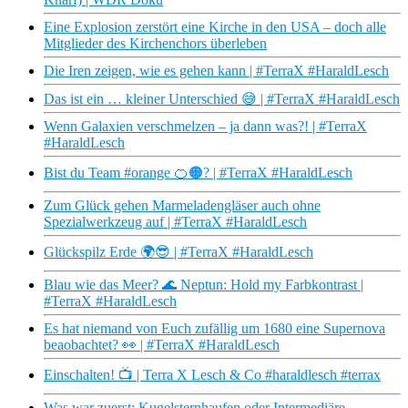
Eine Explosion zerstört eine Kirche in den USA – doch alle
Mitglieder des Kirchenchors überleben
Die Iren zeigen, wie es gehen kann | #TerraX #HaraldLesch
Das ist ein … kleiner Unterschied 😅 | #TerraX #HaraldLesch
Wenn Galaxien verschmelzen – ja dann was?! | #TerraX
#HaraldLesch
Bist du Team #orange 🍊🟠? | #TerraX #HaraldLesch
Zum Glück gehen Marmeladengläser auch ohne
Spezialwerkzeug auf | #TerraX #HaraldLesch
Glückspilz Erde 🌍😎 | #TerraX #HaraldLesch
Blau wie das Meer? 🌊 Neptun: Hold my Farbkontrast |
#TerraX #HaraldLesch
Es hat niemand von Euch zufällig um 1680 eine Supernova
beaobachtet? 👀 | #TerraX #HaraldLesch
Einschalten! 📺 | Terra X Lesch & Co #haraldlesch #terrax
Was war zuerst: Kugelsternhaufen oder Intermediäre