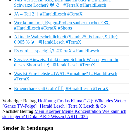
Schwarze Löcher? 🐓 🥚 | #TerraX #HaraldLesch
JA – Teil 2! | #HaraldLesch #TerraX
Wer kommt mit, Ryugu-Proben sauber machen? 🧼 |
#HaraldLesch #TerraX #Shorts
Aktuelle Wahrscheinlichkeit (Stand: 25. Februar, 9 Uhr):
0.005 % 🥳 | #HaraldLesch #TerraX
Es wird … spacig! 🚀| #TerraX #HaraldLesch
Service-Hinweis: Trinkt einen Schluck Wasser, wenn Ihr
dieses Short seht 💧| #HaraldLesch #TerraX
Was ist Eure liebste #JWST-Aufnahme? | #HaraldLesch
#TerraX
Erneuerbare statt Golf? 🏌️‍♂️| #HaraldLesch #TerraX
Vorheriger Beitrag
Hoffnung für das Klima (1/2): Wütendes Wetter
[Ganze TV-Folge] | Harald Lesch | Terra X Lesch & Co
Nächster Beitrag
Mein Koerper Meine Konzentration Wie kann ich
sie steigern? | Doku ARD Wissen | ARD 2025
Sender & Sendungen