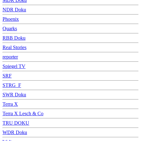
MDR Doku
NDR Doku
Phoenix
Quarks
RBB Doku
Real Stories
reporter
Spiegel TV
SRF
STRG_F
SWR Doku
Terra X
Terra X Lesch & Co
TRU DOKU
WDR Doku