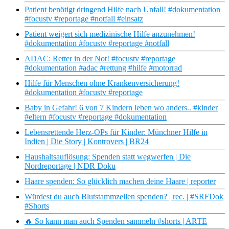
Patient benötigt dringend Hilfe nach Unfall! #dokumentation
#focustv #reportage #notfall #einsatz
Patient weigert sich medizinische Hilfe anzunehmen!
#dokumentation #focustv #reportage #notfall
ADAC: Retter in der Not! #focustv #reportage
#dokumentation #adac #rettung #hilfe #motorrad
Hilfe für Menschen ohne Krankenversicherung!
#dokumentation #focustv #reportage
Baby in Gefahr! 6 von 7 Kindern leben wo anders.. #kinder
#eltern #focustv #reportage #dokumentation
Lebensrettende Herz-OPs für Kinder: Münchner Hilfe in
Indien | Die Story | Kontrovers | BR24
Haushaltsauflösung: Spenden statt wegwerfen | Die
Nordreportage | NDR Doku
Haare spenden: So glücklich machen deine Haare | reporter
Würdest du auch Blutstammzellen spenden? | rec. | #SRFDok
#Shorts
🔥 So kann man auch Spenden sammeln #shorts | ARTE