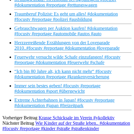
#dokumentation #reportage #rettungswagen
Traumberuf Polizist: Es geht um alles! #dokumentation
#focustv #reportage #polizei #ausbildung
Gebrauchtwagen per Auktion kaufen! #dokumentation
#focustv #reportage #automobile #autos #auto
Herzzerreißende Erzählungen von der Loveparade
2010..#focustv #reportage #dokumentation #loveparade
Feuerwehr versucht wilde Schafe einzufangen! #focustv
#reportage #dokumentation #feuerwehr #schafe
“Ich bin 80 Jahre alt, ich kann nicht mehr“ #focustv
#dokumentation #reportage #krankenversicherung
Immer sein bestes geben! #focustv #reportage
#dokumentation #sport #übergewicht
Extreme Achterbahnen in Japan! #focustv #reportage
#dokumentation #japan #freizeitpark
Vorheriger Beitrag
Krasse Schicksale im Verein #ykollektiv
Nächster Beitrag
Wie Kinder auf der Straße leben.. #dokumentation
#focustv #reportage #kinder #straße #straßenkinder