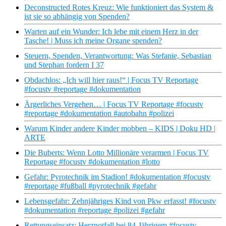
Deconstructed Rotes Kreuz: Wie funktioniert das System &
ist sie so abhängig von Spenden?
Warten auf ein Wunder: Ich lebe mit einem Herz in der
Tasche! | Muss ich meine Organe spenden?
Steuern, Spenden, Verantwortung: Was Stefanie, Sebastian
und Stephan fordern I 37
Obdachlos: „Ich will hier raus!“ | Focus TV Reportage
#focustv #reportage #dokumentation
Ärgerliches Vergehen… | Focus TV Reportage #focustv
#reportage #dokumentation #autobahn #polizei
Warum Kinder andere Kinder mobben – KIDS | Doku HD |
ARTE
Die Buberts: Wenn Lotto Millionäre verarmen | Focus TV
Reportage #focustv #dokumentation #lotto
Gefahr: Pyrotechnik im Stadion! #dokumentation #focustv
#reportage #fußball #pyrotechnik #gefahr
Lebensgefahr: Zehnjähriges Kind von Pkw erfasst! #focustv
#dokumentation #reportage #polizei #gefahr
Rettungseinsatz: Herznotfall bei 84-Jährigem #focustv