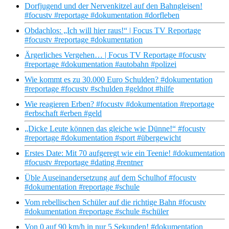
Dorfjugend und der Nervenkitzel auf den Bahngleisen!
#focustv #reportage #dokumentation #dorfleben
Obdachlos: „Ich will hier raus!“ | Focus TV Reportage
#focustv #reportage #dokumentation
Ärgerliches Vergehen… | Focus TV Reportage #focustv
#reportage #dokumentation #autobahn #polizei
Wie kommt es zu 30.000 Euro Schulden? #dokumentation
#reportage #focustv #schulden #geldnot #hilfe
Wie reagieren Erben? #focustv #dokumentation #reportage
#erbschaft #erben #geld
„Dicke Leute können das gleiche wie Dünne!“ #focustv
#reportage #dokumentation #sport #übergewicht
Erstes Date: Mit 70 aufgeregt wie ein Teenie! #dokumentation
#focustv #reportage #dating #rentner
Üble Auseinandersetzung auf dem Schulhof #focustv
#dokumentation #reportage #schule
Vom rebellischen Schüler auf die richtige Bahn #focustv
#dokumentation #reportage #schule #schüler
Von 0 auf 90 km/h in nur 5 Sekunden! #dokumentation