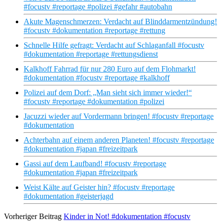
#focustv #reportage #polizei #gefahr #autobahn
Akute Magenschmerzen: Verdacht auf Blinddarmentzündung!
#focustv #dokumentation #reportage #rettung
Schnelle Hilfe gefragt: Verdacht auf Schlaganfall #focustv
#dokumentation #reportage #rettungsdienst
Kalkhoff Fahrrad für nur 280 Euro auf dem Flohmarkt!
#dokumentation #focustv #reportage #kalkhoff
Polizei auf dem Dorf: „Man sieht sich immer wieder!“
#focustv #reportage #dokumentation #polizei
Jacuzzi wieder auf Vordermann bringen! #focustv #reportage
#dokumentation
Achterbahn auf einem anderen Planeten! #focustv #reportage
#dokumentation #japan #freizeitpark
Gassi auf dem Laufband! #focustv #reportage
#dokumentation #japan #freizeitpark
Weist Kälte auf Geister hin? #focustv #reportage
#dokumentation #geisterjagd
Vorheriger Beitrag
Kinder in Not! #dokumentation #focustv