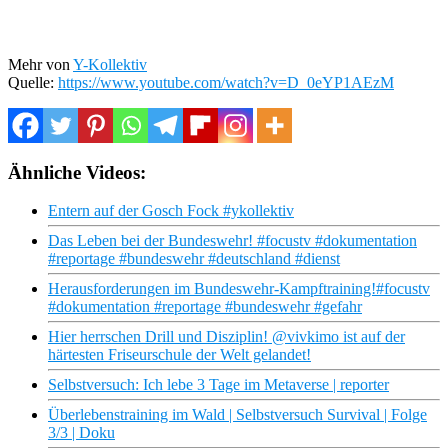
Mehr von
Y-Kollektiv
Quelle:
https://www.youtube.com/watch?v=D_0eYP1AEzM
Ähnliche Videos:
Entern auf der Gosch Fock #ykollektiv
Das Leben bei der Bundeswehr! #focustv #dokumentation
#reportage #bundeswehr #deutschland #dienst
Herausforderungen im Bundeswehr-Kampftraining!#focustv
#dokumentation #reportage #bundeswehr #gefahr
Hier herrschen Drill und Disziplin! @vivkimo ist auf der
härtesten Friseurschule der Welt gelandet!
Selbstversuch: Ich lebe 3 Tage im Metaverse | reporter
Überlebenstraining im Wald | Selbstversuch Survival | Folge
3/3 | Doku