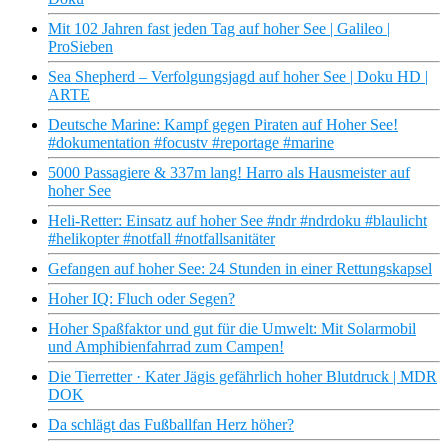
Mit 102 Jahren fast jeden Tag auf hoher See | Galileo |
ProSieben
Sea Shepherd – Verfolgungsjagd auf hoher See | Doku HD |
ARTE
Deutsche Marine: Kampf gegen Piraten auf Hoher See!
#dokumentation #focustv #reportage #marine
5000 Passagiere & 337m lang! Harro als Hausmeister auf
hoher See
Heli-Retter: Einsatz auf hoher See #ndr #ndrdoku #blaulicht
#helikopter #notfall #notfallsanitäter
Gefangen auf hoher See: 24 Stunden in einer Rettungskapsel
Hoher IQ: Fluch oder Segen?
Hoher Spaßfaktor und gut für die Umwelt: Mit Solarmobil
und Amphibienfahrrad zum Campen!
Die Tierretter · Kater Jägis gefährlich hoher Blutdruck | MDR
DOK
Da schlägt das Fußballfan Herz höher?