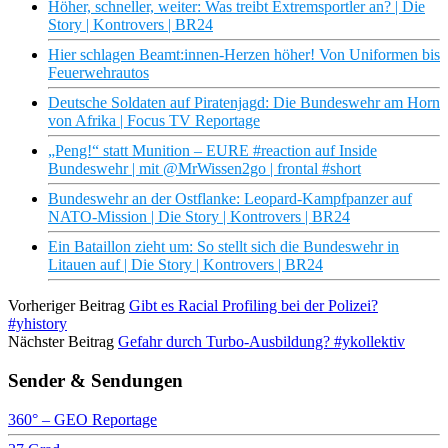
Höher, schneller, weiter: Was treibt Extremsportler an? | Die
Story | Kontrovers | BR24
Hier schlagen Beamt:innen-Herzen höher! Von Uniformen bis
Feuerwehrautos
Deutsche Soldaten auf Piratenjagd: Die Bundeswehr am Horn
von Afrika | Focus TV Reportage
„Peng!“ statt Munition – EURE #reaction auf Inside
Bundeswehr | mit @MrWissen2go | frontal #short
Bundeswehr an der Ostflanke: Leopard-Kampfpanzer auf
NATO-Mission | Die Story | Kontrovers | BR24
Ein Bataillon zieht um: So stellt sich die Bundeswehr in
Litauen auf | Die Story | Kontrovers | BR24
Vorheriger Beitrag
Gibt es Racial Profiling bei der Polizei?
#yhistory
Nächster Beitrag
Gefahr durch Turbo-Ausbildung? #ykollektiv
Sender & Sendungen
360° – GEO Reportage