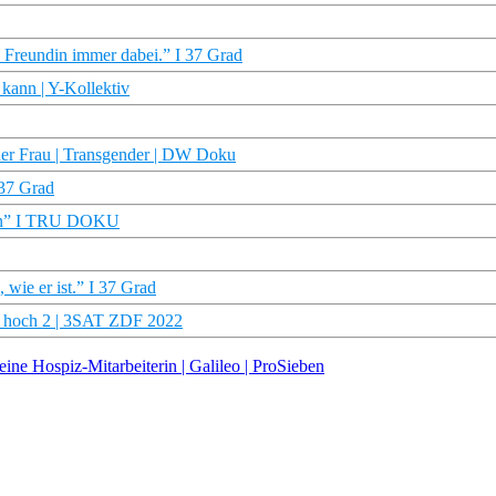
 Freundin immer dabei.” I 37 Grad
 kann | Y-Kollektiv
ner Frau | Transgender | DW Doku
 37 Grad
nen” I TRU DOKU
wie er ist.” I 37 Grad
en hoch 2 | 3SAT ZDF 2022
ine Hospiz-Mitarbeiterin | Galileo | ProSieben