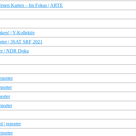
ffenen Karten – Im Fokus | ARTE
ken! | Y-Kollektiv
orter | 3SAT SRF 2021
rter | NDR Doku
eporter
eporter
porter
eporter
 | reporter
eporter