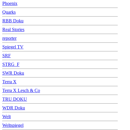
Phoenix
Quarks
RBB Doku
Real Stories
reporter
Spiegel TV
SRF
STRG_F
SWR Doku
Terra X
Terra X Lesch & Co
TRU DOKU
WDR Doku
Welt
Weltspiegel