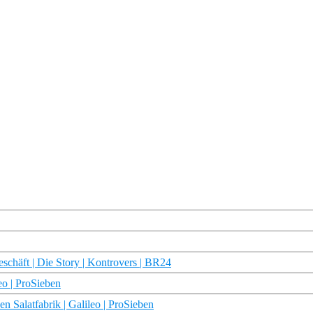
schäft | Die Story | Kontrovers | BR24
eo | ProSieben
en Salatfabrik | Galileo | ProSieben