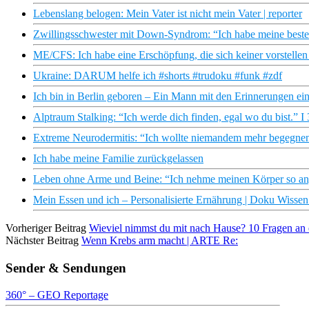
Lebenslang belogen: Mein Vater ist nicht mein Vater | reporter
Zwillingsschwester mit Down-Syndrom: “Ich habe meine beste
ME/CFS: Ich habe eine Erschöpfung, die sich keiner vorstellen
Ukraine: DARUM helfe ich #shorts #trudoku #funk #zdf
Ich bin in Berlin geboren – Ein Mann mit den Erinnerungen ei
Alptraum Stalking: “Ich werde dich finden, egal wo du bist.” I
Extreme Neurodermitis: “Ich wollte niemandem mehr begeg
Ich habe meine Familie zurückgelassen
Leben ohne Arme und Beine: “Ich nehme meinen Körper so an, 
Mein Essen und ich – Personalisierte Ernährung | Doku Wiss
Vorheriger Beitrag
Wieviel nimmst du mit nach Hause? 10 Fragen an e
Nächster Beitrag
Wenn Krebs arm macht | ARTE Re:
Sender & Sendungen
360° – GEO Reportage