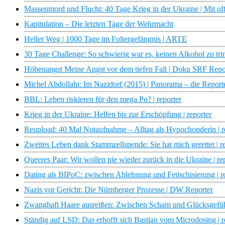
Massenmord und Flucht: 40 Tage Krieg in der Ukraine | Mit o
Kapitulation – Die letzten Tage der Wehrmacht
Heller Weg | 1000 Tage im Foltergefängnis | ARTE
30 Tage Challenge: So schwierig war es, keinen Alkohol zu trin
Höhenangst Meine Angst vor dem tiefen Fall | Doku SRF Rep
Michel Abdollahi: Im Nazidorf (2015) | Panorama – die Repo
BBL: Leben riskieren für den mega Po? | reporter
Krieg in der Ukraine: Helfen bis zur Erschöpfung | reporter
Reupload: 40 Mal Notaufnahme – Alltag als Hypochonderin | r
Zweites Leben dank Stammzellspende: Sie hat mich gerettet | r
Queeres Paar: Wir wollen nie wieder zurück in die Ukraine | re
Dating als BIPoC: zwischen Ablehnung und Fetischisierung | r
Nazis vor Gericht: Die Nürnberger Prozesse | DW Reporter
Zwanghaft Haare ausreißen: Zwischen Scham und Glücksgefühl
Ständig auf LSD: Das erhofft sich Bastian vom Microdosing | r