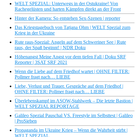
WELT SPEZIAL: Unterwegs in der Ostukraine! Von
Rachegelüsten und harten Kämpfen direkt an der Front
Hinter der Kamera: So entstehen Sex-Szenen | reporter
Das Kriegstagebuch von Tatjana Ohm | WELT Spezial zum
Krieg in der Ukraine
Rute raus-Spezial: Angeln auf dem Schweriner See | Rute
raus, der Spaß beginnt! | NDR Doku
Höhenangst Meine Angst vor dem tiefen Fall | Doku SRF
Reporter | 3SAT SRF 2021
Wenn die Liebe auf dem Friedhof wartet | OHNE FILTER:
Pollmer fragt nach… LIEBE
Liebe, Verlust und Trauer. Gespräche auf dem Friedhof |
OHNE FILTER: Pollmer fragt nach… LIEBE
Überlebenskampf im ASOW-Stahlwerk – Die letzte Bastion |
WELT SPEZIAL REPORTAGE
Galileo Spezial Pauschal VS. Freestyle im Selbsttest | Galileo
| ProSieben
Propaganda im Ukraine Krieg – Wenn die Wahrheit stirbt |
WELT SPEZIAL