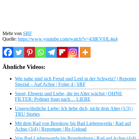
Mehr von
SRF
Quelle:
https://www.youtube.com/watch?v=43lKV0JL4q4
Ähnliche Videos:
Wie nahe sind sich Freud und Leid in der Schweiz? | Reporter
Spezial – Auf Achse | Folge 4 | SRF
Sport, Ehrgeiz und Liebe, die im Alter wächst | OHNE
FILTER: Pollmer fragt nach… LIEBE
Ungewöhnliche Liebe: Ich liebe dich, nicht dein Alter (1/3) |
TRU Stories
Mit dem Rad von Beeskow bis Bad Liebenwerda | Rad auf
Achse (3/4) | Reportage | Re-Upload
Von Bad Liebenwerda bis Brandenburg | Rad auf Achse (4/4)