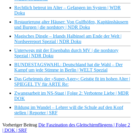
Rechtlich betreut im Alter – Gefangen im System | WDR
Doku
Restaurierung alter Häuser: Von Gulfhöfen, Kapitänshäusern
und Burgen | die nordstory | NDR Doku
Magisches Dingle – Irlands Halbinsel am Ende der Welt |
Nordseereport Spezial | NDR Doku
Unterwegs mit der Eisenbahn durch MV | die nordstory
Spezial | NDR Doku
BUNDESTAGSWAHL: Deutschland hat die Wahl – Der
Kampf um jede Stimme in Berlin | WELT Spezial
Das Geheimnis der »Super-Ager«: Geistig fit im hohen Alter |
SPIEGEL TV für ARTE Re:
Zwangsarbeit im NS-Staat | Folge 2: Verbotene Liebe | MDR
DOK
Bildung im Wandel – Lehrer will die Schule auf den Kopf
stellen | Reporter | SRF
Vorheriger Beitrag
Die Faszination des Gleitschirmfliegens | Folge 2
| DOK | SRF