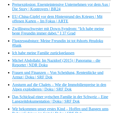
Preisexplosion: Energieintensive Unternehmen vor dem Aus |
Die Story | Kontrovers | BR24
EU-China-Gipfel vor dem Hintergrund des Krieges | Mit
offenen Karten – Im Fokus | ARTE
Zwillingsschwester mit Down-Syndrom: “Ich habe meine
beste Freundin immer dabei.” I 37 Grad
Flugzeugabsturz: Meine Freundin ist tot #shorts #trudoku
#funk
Ich habe meine Familie zurückgelassen
Michel Abdollahi: Im Nazidorf (2015) | Panorama – die
Reporter | NDR Doku
Frauen und Finanzen – Von Scheidung, Rentenlücke und
Armut | Doku | SRF Dok
Ansturm auf die Chalets – Wie die Immobilienpreise in den
Alpen explodieren | Doku | SRF Dok
Das Schicksal einer syrischen Familie in der Schweiz – Eine
Langzeitdokumentation | Doku | SRF Dok
Wir bekommen unser erstes Kind – Hoffen und Bangen ums