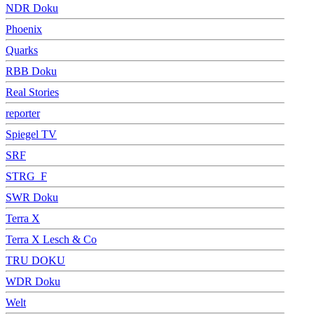
NDR Doku
Phoenix
Quarks
RBB Doku
Real Stories
reporter
Spiegel TV
SRF
STRG_F
SWR Doku
Terra X
Terra X Lesch & Co
TRU DOKU
WDR Doku
Welt