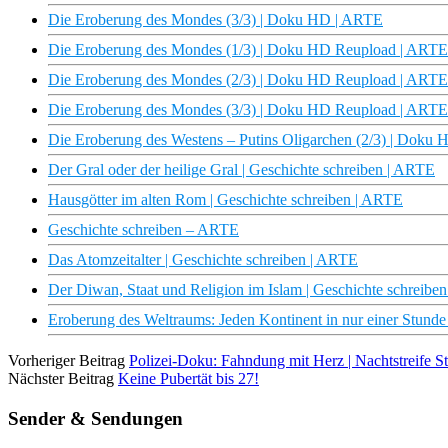
Die Eroberung des Mondes (3/3) | Doku HD | ARTE
Die Eroberung des Mondes (1/3) | Doku HD Reupload | ARTE
Die Eroberung des Mondes (2/3) | Doku HD Reupload | ARTE
Die Eroberung des Mondes (3/3) | Doku HD Reupload | ARTE
Die Eroberung des Westens – Putins Oligarchen (2/3) | Doku
Der Gral oder der heilige Gral | Geschichte schreiben | ARTE
Hausgötter im alten Rom | Geschichte schreiben | ARTE
Geschichte schreiben – ARTE
Das Atomzeitalter | Geschichte schreiben | ARTE
Der Diwan, Staat und Religion im Islam | Geschichte schreibe
Eroberung des Weltraums: Jeden Kontinent in nur einer Stunde 
Vorheriger Beitrag
Polizei-Doku: Fahndung mit Herz | Nachtstreife S
Nächster Beitrag
Keine Pubertät bis 27!
Sender & Sendungen