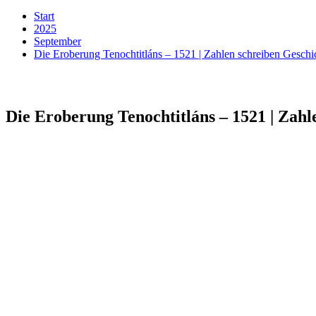
Start
2025
September
Die Eroberung Tenochtitláns – 1521 | Zahlen schreiben Gesch
Die Eroberung Tenochtitláns – 1521 | Zah