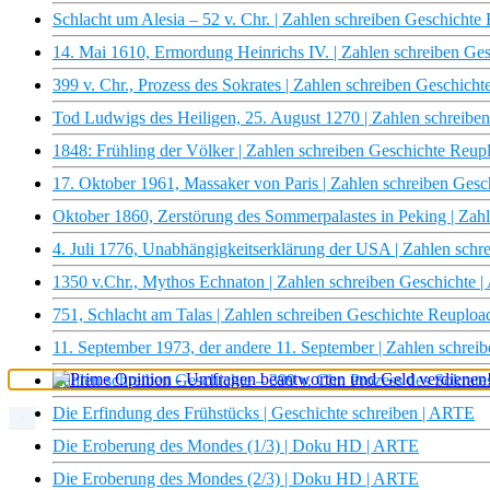
Schlacht um Alesia – 52 v. Chr. | Zahlen schreiben Geschicht
14. Mai 1610, Ermordung Heinrichs IV. | Zahlen schreiben Ge
399 v. Chr., Prozess des Sokrates | Zahlen schreiben Geschic
Tod Ludwigs des Heiligen, 25. August 1270 | Zahlen schreib
1848: Frühling der Völker | Zahlen schreiben Geschichte Reu
17. Oktober 1961, Massaker von Paris | Zahlen schreiben Ges
Oktober 1860, Zerstörung des Sommerpalastes in Peking | Zah
4. Juli 1776, Unabhängigkeitserklärung der USA | Zahlen sch
1350 v.Chr., Mythos Echnaton | Zahlen schreiben Geschichte 
751, Schlacht am Talas | Zahlen schreiben Geschichte Reuplo
11. September 1973, der andere 11. September | Zahlen schre
Zahlen schreiben Geschichte – 399 v. Chr. Prozess des Sokrate
Die Erfindung des Frühstücks | Geschichte schreiben | ARTE
×
Die Eroberung des Mondes (1/3) | Doku HD | ARTE
Die Eroberung des Mondes (2/3) | Doku HD | ARTE