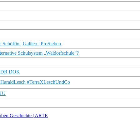
e Schöffin | Galileo | ProSieben
lternative Schulsystem „Waldorfschule“?
 | MDR DOK
| #HaraldLesch #TerraXLeschUndCo
OKU
reiben Geschichte | ARTE