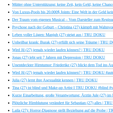
Mütter ohne Unterstützung: keine Zeit, kein Geld, keine Cha
Von Luxus-Pools bis 20.000$ Joints: Eine Welt in der Geld ke
Der Traum vom eigenen Musical – Vom Darsteller zum Regiss
Psychose nach der Geburt – Christina (27) kämpft mit Wahn
Leben voller Lügen: Manjuh (27) steigt aus | TRU DOKU
Unheilbar krank: Burak (27) erfüllt sich seine Träume | TR
Wird Jil (27) jemals wieder laufen können? | TRU DOKU
Jonas (27) lebt seit 7 Jahren mit Depression | TRU DOKU
Unentdeckter Hirntumor: Friederike (27) blickt dem Tod in
Wird Jil (27) jemals wieder laufen können? | TRU DOKU #aut
Julia (27) lernt ihre Asexualität kennen | TRU DOKU
Tina (27) ist blind und Make-up Artist I TRU DOKU #blind #v
Kurze Einarbeitung, große Verantwortung: Ärztin Jule (27) im 
Plötzliche Hirnblutung verändert für Sebastian (27) alles | 
Laila (27): Horror-Diagnose stellt Beziehung auf die Probe 