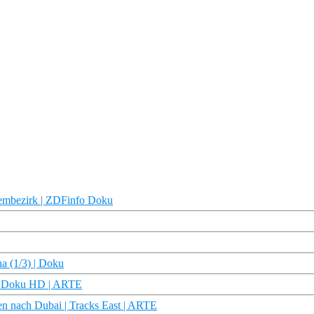
lembezirk | ZDFinfo Doku
a (1/3) | Doku
 | Doku HD | ARTE
en nach Dubai | Tracks East | ARTE