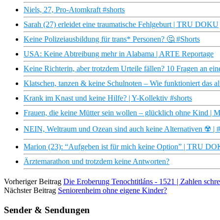
Niels, 27, Pro-Atomkraft #shorts
Sarah (27) erleidet eine traumatische Fehlgeburt | TRU DOKU
Keine Polizeiausbildung für trans* Personen? 🤔 #Shorts
USA: Keine Abtreibung mehr in Alabama | ARTE Reportage
Keine Richterin, aber trotzdem Urteile fällen? 10 Fragen an ein
Klatschen, tanzen & keine Schulnoten – Wie funktioniert das a
Krank im Knast und keine Hilfe? | Y-Kollektiv #shorts
Frauen, die keine Mütter sein wollen – glücklich ohne Kind
NEIN, Weltraum und Ozean sind auch keine Alternativen ☢️ 
Marion (23): “Aufgeben ist für mich keine Option” | TRU D
Ärztemarathon und trotzdem keine Antworten?
Vorheriger Beitrag
Die Eroberung Tenochtitláns - 1521 | Zahlen sch
Nächster Beitrag
Seniorenheim ohne eigene Kinder?
Sender & Sendungen