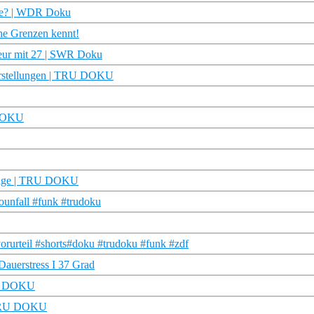
nce? | WDR Doku
ine Grenzen kennt!
eur mit 27 | SWR Doku
vorstellungen | TRU DOKU
U DOKU
s Auge | TRU DOKU
ounfall #funk #trudoku
orurteil #shorts#doku #trudoku #funk #zdf
Dauerstress I 37 Grad
TRU DOKU
| TRU DOKU