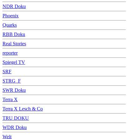
NDR Doku
Phoenix
Quarks
RBB Doku
Real Stories
reporter
Spiegel TV
SRF
STRG_F
SWR Doku
Terra X
Terra X Lesch & Co
TRU DOKU
WDR Doku
Welt