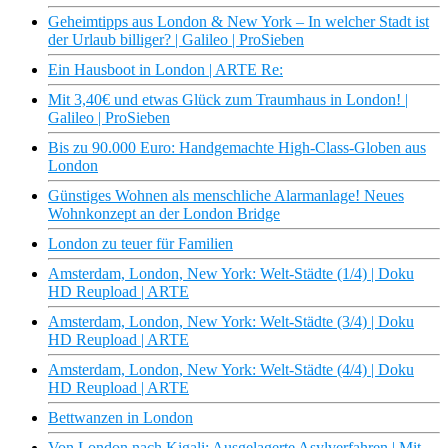
Geheimtipps aus London & New York – In welcher Stadt ist
der Urlaub billiger? | Galileo | ProSieben
Ein Hausboot in London | ARTE Re:
Mit 3,40€ und etwas Glück zum Traumhaus in London! |
Galileo | ProSieben
Bis zu 90.000 Euro: Handgemachte High-Class-Globen aus
London
Günstiges Wohnen als menschliche Alarmanlage! Neues
Wohnkonzept an der London Bridge
London zu teuer für Familien
Amsterdam, London, New York: Welt-Städte (1/4) | Doku
HD Reupload | ARTE
Amsterdam, London, New York: Welt-Städte (3/4) | Doku
HD Reupload | ARTE
Amsterdam, London, New York: Welt-Städte (4/4) | Doku
HD Reupload | ARTE
Bettwanzen in London
Von London nach Kigali: Ausgelagerte Asylverfahren | Mit