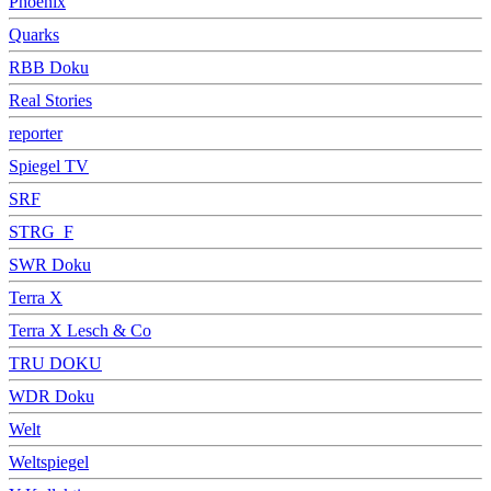
Phoenix
Quarks
RBB Doku
Real Stories
reporter
Spiegel TV
SRF
STRG_F
SWR Doku
Terra X
Terra X Lesch & Co
TRU DOKU
WDR Doku
Welt
Weltspiegel