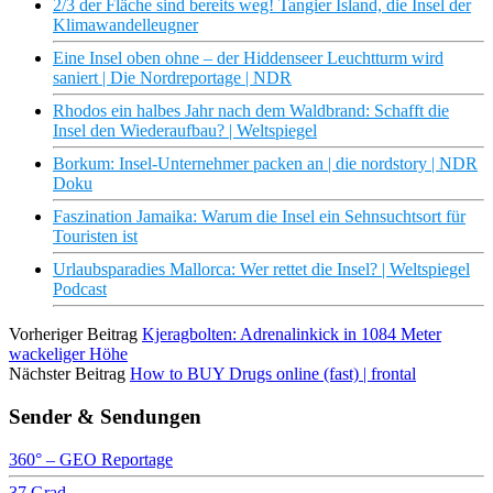
2/3 der Fläche sind bereits weg! Tangier Island, die Insel der
Klimawandelleugner
Eine Insel oben ohne – der Hiddenseer Leuchtturm wird
saniert | Die Nordreportage | NDR
Rhodos ein halbes Jahr nach dem Waldbrand: Schafft die
Insel den Wiederaufbau? | Weltspiegel
Borkum: Insel-Unternehmer packen an | die nordstory | NDR
Doku
Faszination Jamaika: Warum die Insel ein Sehnsuchtsort für
Touristen ist
Urlaubsparadies Mallorca: Wer rettet die Insel? | Weltspiegel
Podcast
Vorheriger Beitrag
Kjeragbolten: Adrenalinkick in 1084 Meter
wackeliger Höhe
Nächster Beitrag
How to BUY Drugs online (fast) | frontal
Sender & Sendungen
360° – GEO Reportage
37 Grad