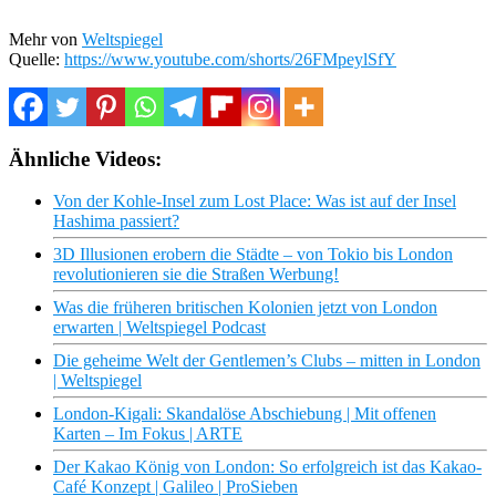
Mehr von
Weltspiegel
Quelle:
https://www.youtube.com/shorts/26FMpeylSfY
Ähnliche Videos:
Von der Kohle-Insel zum Lost Place: Was ist auf der Insel
Hashima passiert?
3D Illusionen erobern die Städte – von Tokio bis London
revolutionieren sie die Straßen Werbung!
Was die früheren britischen Kolonien jetzt von London
erwarten | Weltspiegel Podcast
Die geheime Welt der Gentlemen’s Clubs – mitten in London
| Weltspiegel
London-Kigali: Skandalöse Abschiebung | Mit offenen
Karten – Im Fokus | ARTE
Der Kakao König von London: So erfolgreich ist das Kakao-
Café Konzept | Galileo | ProSieben