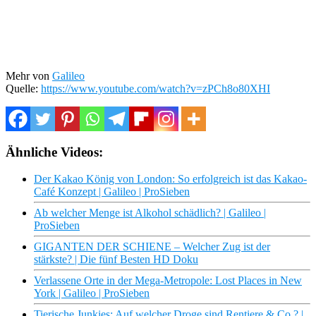
Mehr von
Galileo
Quelle:
https://www.youtube.com/watch?v=zPCh8o80XHI
Ähnliche Videos:
Der Kakao König von London: So erfolgreich ist das Kakao-
Café Konzept | Galileo | ProSieben
Ab welcher Menge ist Alkohol schädlich? | Galileo |
ProSieben
GIGANTEN DER SCHIENE – Welcher Zug ist der
stärkste? | Die fünf Besten HD Doku
Verlassene Orte in der Mega-Metropole: Lost Places in New
York | Galileo | ProSieben
Tierische Junkies: Auf welcher Droge sind Rentiere & Co.? |