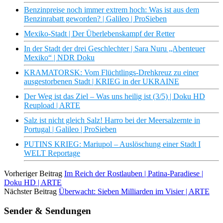
Benzinpreise noch immer extrem hoch: Was ist aus dem
Benzinrabatt geworden? | Galileo | ProSieben
Mexiko-Stadt | Der Überlebenskampf der Retter
In der Stadt der drei Geschlechter | Sara Nuru „Abenteuer
Mexiko“ | NDR Doku
KRAMATORSK: Vom Flüchtlings-Drehkreuz zu einer
ausgestorbenen Stadt | KRIEG in der UKRAINE
Der Weg ist das Ziel – Was uns heilig ist (3/5) | Doku HD
Reupload | ARTE
Salz ist nicht gleich Salz! Harro bei der Meersalzernte in
Portugal | Galileo | ProSieben
PUTINS KRIEG: Mariupol – Auslöschung einer Stadt I
WELT Reportage
Vorheriger Beitrag
Im Reich der Rostlauben | Patina-Paradiese |
Doku HD | ARTE
Nächster Beitrag
Überwacht: Sieben Milliarden im Visier | ARTE
Sender & Sendungen