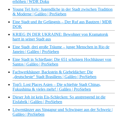
erhöhen | WDR Doku
Young Tel Aviv: Jugendliche in der Stadt zwischen Tradition
& Moderne | Galileo | ProSieben
Eine Stadt und ihr Gefängnis – Der Ruf aus Bautzen | MDR
DOK
KRIEG IN DER UKRAINE: Bewohner von Kramatorsk
harrt in seiner Stadt aus
Eine Stadt, drei große Träume – junge Menschen in Rio de
Janeiro | Galileo | ProSieben
Eine Stadt in Schieflage: Die 651 schrägen Hochhäuser von
Santos | Galileo | ProSieben
Fachwerkhäuser, Backstein & Giebeldächer: Die
„deutscheste“ Stadt Brasiliens | Galileo | ProSieben
Top5: Lost Places Asien – Die schiefste Stadt Chinas,
Fukushima & vieles mehr! | Galileo | ProSieben
Dieser Job ist kein Eis-Schlecken: So anstrengend ist die
Eisfabrik | Galileo | ProSieben
Löwentänzer aus Singapur und Schwinger aus der Schweiz |
Galileo | ProSieben