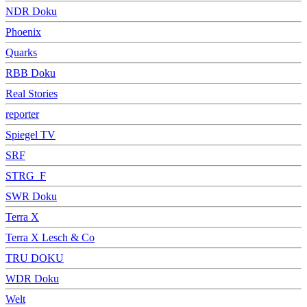
NDR Doku
Phoenix
Quarks
RBB Doku
Real Stories
reporter
Spiegel TV
SRF
STRG_F
SWR Doku
Terra X
Terra X Lesch & Co
TRU DOKU
WDR Doku
Welt