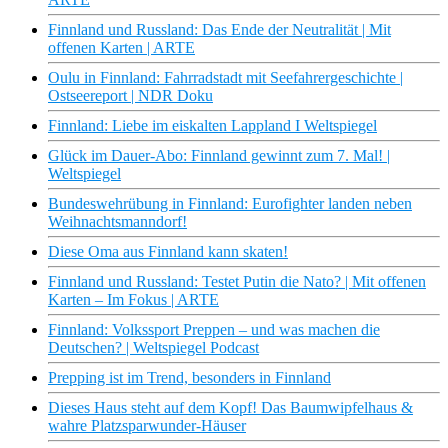
Finnland und Russland: Das Ende der Neutralität | Mit
offenen Karten | ARTE
Oulu in Finnland: Fahrradstadt mit Seefahrergeschichte |
Ostseereport | NDR Doku
Finnland: Liebe im eiskalten Lappland I Weltspiegel
Glück im Dauer-Abo: Finnland gewinnt zum 7. Mal! |
Weltspiegel
Bundeswehrübung in Finnland: Eurofighter landen neben
Weihnachtsmanndorf!
Diese Oma aus Finnland kann skaten!
Finnland und Russland: Testet Putin die Nato? | Mit offenen
Karten – Im Fokus | ARTE
Finnland: Volkssport Preppen – und was machen die
Deutschen? | Weltspiegel Podcast
Prepping ist im Trend, besonders in Finnland
Dieses Haus steht auf dem Kopf! Das Baumwipfelhaus &
wahre Platzsparwunder-Häuser