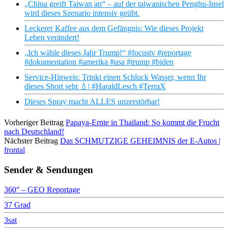
„China greift Taiwan an“ – auf der taiwanischen Penghu-Insel
wird dieses Szenario intensiv geübt.
Leckerer Kaffee aus dem Gefängnis: Wie dieses Projekt
Leben verändert!
„Ich wähle dieses Jahr Trump!“ #focustv #reportage
#dokumentation #amerika #usa #trump #biden
Service-Hinweis: Trinkt einen Schluck Wasser, wenn Ihr
dieses Short seht 💧| #HaraldLesch #TerraX
Dieses Spray macht ALLES unzerstörbar!
Vorheriger Beitrag
Papaya-Ernte in Thailand: So kommt die Frucht
nach Deutschland!
Nächster Beitrag
Das SCHMUTZIGE GEHEIMNIS der E-Autos |
frontal
Sender & Sendungen
360° – GEO Reportage
37 Grad
3sat