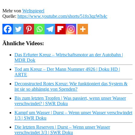
Mehr von
Weltspiegel
Quelle:
https://www.youtube.com/shorts/51fo3qzWh4c
Ähnliche Videos:
Das Erfurter Kreuz – Wirtschaftsmotor an der Autobahn |
MDR Dok
Tod am Kreuz – Der Mann Nummer 4926 | Doku HD |
ARTE
Deconstructed Rotes Kreuz: Wie funktioniert das System &
ist sie so abhängig von Spenden?
Bis zum letzten Tropfen | Was passiert, wenn unser Wasser
verschwindet? | SWR Doku
Kampf um Wasser | Durst – Wenn unser Wasser verschwindet
1/3 | SWR Doku
Die letzten Reserven | Durst – Wenn unser Wasser
verschwindet 3/3 | SWR Doku