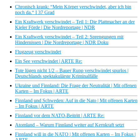
Chronisch krank: “Mein Körper verschwindet, aber ich bin
noch da.“ I 37 Grad
Ein Kraftwerk verschwindet – Teil 1: Die Plattmacher an der
Kieler Förde | Die Nordreportage | NDR
Ein Kraftwerk verschwindet – Teil 2: Sprengungen mit
Hindernissen | Die Nordreportage | NDR Doku
Flugzeug verschwindet
Ein See verschwindet | ARTE Re:
Tote lügen nicht 1/2 – Bauer Rupp verschwindet spurlos |
Deutschlands spektakulärste Kriminalfälle
Ukraine und Finnland: Die Frage der Neutralität | Mit offenen
Karten – Im Fokus | ARTE
Finnland und Schweden: Auf in die Nato | Mit offenen Karten
– Im Fokus | ARTE
Finnland vor dem NATO-Beitritt | ARTE Re:
Atomland – Warum Finnland weiter auf Kernkraft setzt
Finnland will in die NATO | Mit offenen Karten – Im Fokus |
ARTE