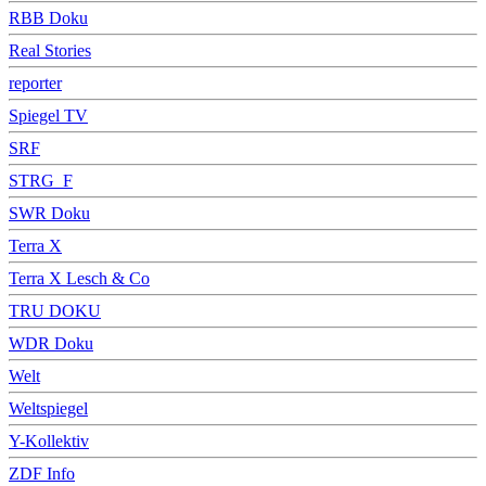
RBB Doku
Real Stories
reporter
Spiegel TV
SRF
STRG_F
SWR Doku
Terra X
Terra X Lesch & Co
TRU DOKU
WDR Doku
Welt
Weltspiegel
Y-Kollektiv
ZDF Info