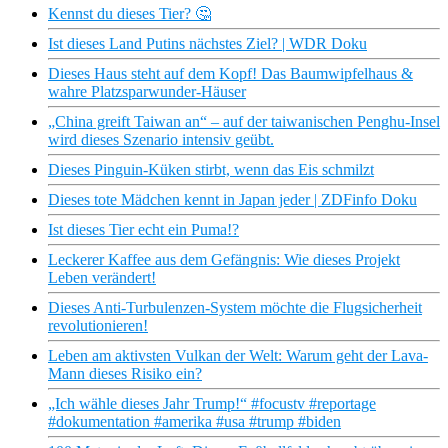
Kennst du dieses Tier? 🤔
Ist dieses Land Putins nächstes Ziel? | WDR Doku
Dieses Haus steht auf dem Kopf! Das Baumwipfelhaus &
wahre Platzsparwunder-Häuser
„China greift Taiwan an“ – auf der taiwanischen Penghu-Insel
wird dieses Szenario intensiv geübt.
Dieses Pinguin-Küken stirbt, wenn das Eis schmilzt
Dieses tote Mädchen kennt in Japan jeder | ZDFinfo Doku
Ist dieses Tier echt ein Puma!?
Leckerer Kaffee aus dem Gefängnis: Wie dieses Projekt
Leben verändert!
Dieses Anti-Turbulenzen-System möchte die Flugsicherheit
revolutionieren!
Leben am aktivsten Vulkan der Welt: Warum geht der Lava-
Mann dieses Risiko ein?
„Ich wähle dieses Jahr Trump!“ #focustv #reportage
#dokumentation #amerika #usa #trump #biden