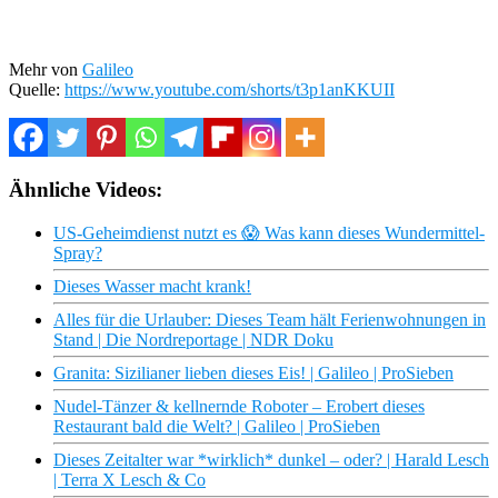
Mehr von
Galileo
Quelle:
https://www.youtube.com/shorts/t3p1anKKUII
Ähnliche Videos:
US-Geheimdienst nutzt es 😱 Was kann dieses Wundermittel-
Spray?
Dieses Wasser macht krank!
Alles für die Urlauber: Dieses Team hält Ferienwohnungen in
Stand | Die Nordreportage | NDR Doku
Granita: Sizilianer lieben dieses Eis! | Galileo | ProSieben
Nudel-Tänzer & kellnernde Roboter – Erobert dieses
Restaurant bald die Welt? | Galileo | ProSieben
Dieses Zeitalter war *wirklich* dunkel – oder? | Harald Lesch
| Terra X Lesch & Co