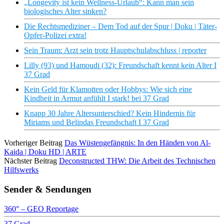
„Longevity ist kein Wellness-Urlaub“: Kann man sein
biologisches Alter sinken?
Die Rechtsmediziner – Dem Tod auf der Spur | Doku | Täter-
Opfer-Polizei extra!
Sein Traum: Arzt sein trotz Hauptschulabschluss | reporter
Lilly (93) und Hamoudi (32): Freundschaft kennt kein Alter I
37 Grad
Kein Geld für Klamotten oder Hobbys: Wie sich eine
Kindheit in Armut anfühlt I stark! bei 37 Grad
Knapp 30 Jahre Altersunterschied? Kein Hindernis für
Miriams und Belindas Freundschaft I 37 Grad
Vorheriger Beitrag
Das Wüstengefängnis: In den Händen von Al-
Kaida | Doku HD | ARTE
Nächster Beitrag
Deconstructed THW: Die Arbeit des Technischen
Hilfswerks
Sender & Sendungen
360° – GEO Reportage
37 Grad