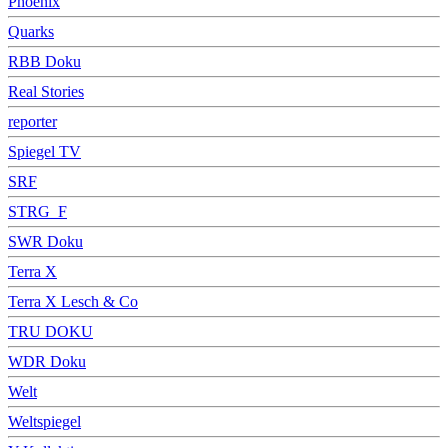
Phoenix
Quarks
RBB Doku
Real Stories
reporter
Spiegel TV
SRF
STRG_F
SWR Doku
Terra X
Terra X Lesch & Co
TRU DOKU
WDR Doku
Welt
Weltspiegel