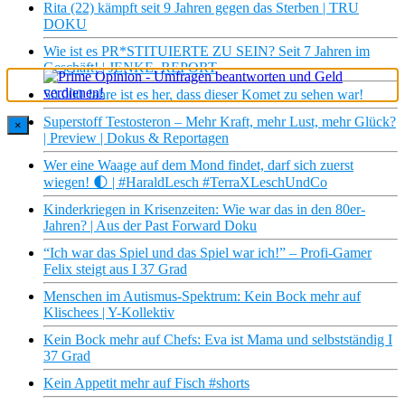
Rita (22) kämpft seit 9 Jahren gegen das Sterben | TRU
DOKU
Wie ist es PR*STITUIERTE ZU SEIN? Seit 7 Jahren im
Geschäft! | JENKE. REPORT
50.000 Jahre ist es her, dass dieser Komet zu sehen war!
Superstoff Testosteron – Mehr Kraft, mehr Lust, mehr Glück?
×
| Preview | Dokus & Reportagen
Wer eine Waage auf dem Mond findet, darf sich zuerst
wiegen! 🌓 | #HaraldLesch #TerraXLeschUndCo
Kinderkriegen in Krisenzeiten: Wie war das in den 80er-
Jahren? | Aus der Past Forward Doku
“Ich war das Spiel und das Spiel war ich!” – Profi-Gamer
Felix steigt aus I 37 Grad
Menschen im Autismus-Spektrum: Kein Bock mehr auf
Klischees | Y-Kollektiv
Kein Bock mehr auf Chefs: Eva ist Mama und selbstständig I
37 Grad
Kein Appetit mehr auf Fisch #shorts