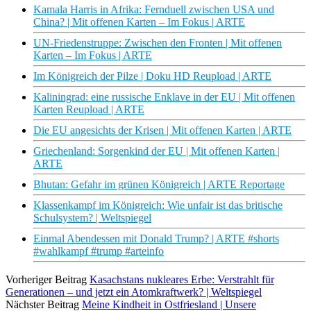
Kamala Harris in Afrika: Fernduell zwischen USA und
China? | Mit offenen Karten – Im Fokus | ARTE
UN-Friedenstruppe: Zwischen den Fronten | Mit offenen
Karten – Im Fokus | ARTE
Im Königreich der Pilze | Doku HD Reupload | ARTE
Kaliningrad: eine russische Enklave in der EU | Mit offenen
Karten Reupload | ARTE
Die EU angesichts der Krisen | Mit offenen Karten | ARTE
Griechenland: Sorgenkind der EU | Mit offenen Karten |
ARTE
Bhutan: Gefahr im grünen Königreich | ARTE Reportage
Klassenkampf im Königreich: Wie unfair ist das britische
Schulsystem? | Weltspiegel
Einmal Abendessen mit Donald Trump? | ARTE #shorts
#wahlkampf #trump #arteinfo
Vorheriger Beitrag
Kasachstans nukleares Erbe: Verstrahlt für
Generationen – und jetzt ein Atomkraftwerk? | Weltspiegel
Nächster Beitrag
Meine Kindheit in Ostfriesland | Unsere