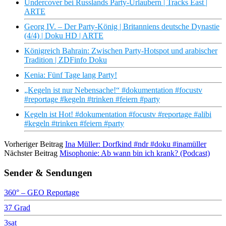
Undercover bei Russlands Party-Urlaubern | Tracks East |
ARTE
Georg IV. – Der Party-König | Britanniens deutsche Dynastie
(4/4) | Doku HD | ARTE
Königreich Bahrain: Zwischen Party-Hotspot und arabischer
Tradition | ZDFinfo Doku
Kenia: Fünf Tage lang Party!
„Kegeln ist nur Nebensache!“ #dokumentation #focustv
#reportage #kegeln #trinken #feiern #party
Kegeln ist Hot! #dokumentation #focustv #reportage #alibi
#kegeln #trinken #feiern #party
Vorheriger Beitrag
Ina Müller: Dorfkind #ndr #doku #inamüller
Nächster Beitrag
Misophonie: Ab wann bin ich krank? (Podcast)
Sender & Sendungen
360° – GEO Reportage
37 Grad
3sat