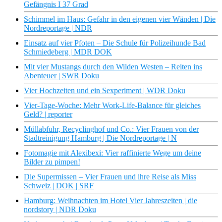
Gefängnis I 37 Grad
Schimmel im Haus: Gefahr in den eigenen vier Wänden | Die
Nordreportage | NDR
Einsatz auf vier Pfoten – Die Schule für Polizeihunde Bad
Schmiedeberg | MDR DOK
Mit vier Mustangs durch den Wilden Westen – Reiten ins
Abenteuer | SWR Doku
Vier Hochzeiten und ein Sexperiment | WDR Doku
Vier-Tage-Woche: Mehr Work-Life-Balance für gleiches
Geld? | reporter
Müllabfuhr, Recyclinghof und Co.: Vier Frauen von der
Stadtreinigung Hamburg | Die Nordreportage | N
Fotomagie mit Alexibexi: Vier raffinierte Wege um deine
Bilder zu pimpen!
Die Supermissen – Vier Frauen und ihre Reise als Miss
Schweiz | DOK | SRF
Hamburg: Weihnachten im Hotel Vier Jahreszeiten | die
nordstory | NDR Doku