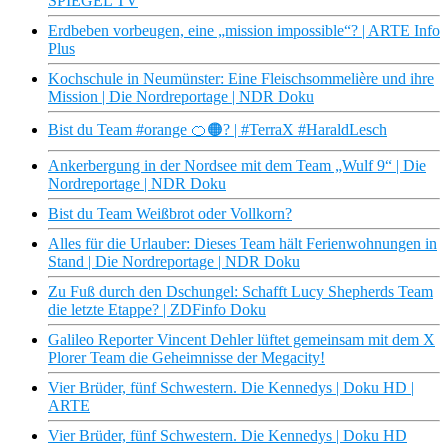
SPIEGEL TV
Erdbeben vorbeugen, eine „mission impossible“? | ARTE Info
Plus
Kochschule in Neumünster: Eine Fleischsommelière und ihre
Mission | Die Nordreportage | NDR Doku
Bist du Team #orange 🍊🟠? | #TerraX #HaraldLesch
Ankerbergung in der Nordsee mit dem Team „Wulf 9“ | Die
Nordreportage | NDR Doku
Bist du Team Weißbrot oder Vollkorn?
Alles für die Urlauber: Dieses Team hält Ferienwohnungen in
Stand | Die Nordreportage | NDR Doku
Zu Fuß durch den Dschungel: Schafft Lucy Shepherds Team
die letzte Etappe? | ZDFinfo Doku
Galileo Reporter Vincent Dehler lüftet gemeinsam mit dem X
Plorer Team die Geheimnisse der Megacity!
Vier Brüder, fünf Schwestern. Die Kennedys | Doku HD |
ARTE
Vier Brüder, fünf Schwestern. Die Kennedys | Doku HD