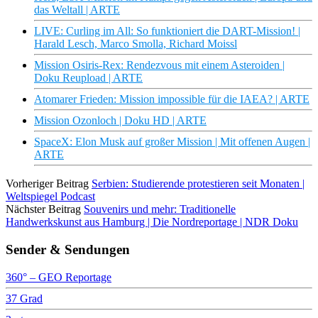
das Weltall | ARTE
LIVE: Curling im All: So funktioniert die DART-Mission! |
Harald Lesch, Marco Smolla, Richard Moissl
Mission Osiris-Rex: Rendezvous mit einem Asteroiden |
Doku Reupload | ARTE
Atomarer Frieden: Mission impossible für die IAEA? | ARTE
Mission Ozonloch | Doku HD | ARTE
SpaceX: Elon Musk auf großer Mission | Mit offenen Augen |
ARTE
Vorheriger Beitrag
Serbien: Studierende protestieren seit Monaten |
Weltspiegel Podcast
Nächster Beitrag
Souvenirs und mehr: Traditionelle
Handwerkskunst aus Hamburg | Die Nordreportage | NDR Doku
Sender & Sendungen
360° – GEO Reportage
37 Grad