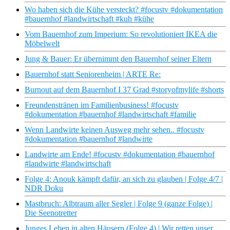
Wo haben sich die Kühe versteckt? #focustv #dokumentation
#bauernhof #landwirtschaft #kuh #kühe
Vom Bauernhof zum Imperium: So revolutioniert IKEA die
Möbelwelt
Jung & Bauer: Er übernimmt den Bauernhof seiner Eltern
Bauernhof statt Seniorenheim | ARTE Re:
Burnout auf dem Bauernhof I 37 Grad #storyofmylife #shorts
Freundenstränen im Familienbusiness! #focustv
#dokumentation #bauernhof #landwirtschaft #familie
Wenn Landwirte keinen Ausweg mehr sehen.. #focustv
#dokumentation #bauernhof #landwirte
Landwirte am Ende! #focustv #dokumentation #bauernhof
#landwirte #landwirtschaft
Folge 4: Anouk kämpft dafür, an sich zu glauben | Folge 4/7 |
NDR Doku
Mastbruch: Albtraum aller Segler | Folge 9 (ganze Folge) |
Die Seenotretter
Junges Leben in alten Häusern (Folge 4) | Wir retten unser