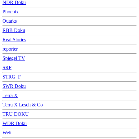
NDR Doku
Phoenix
Quarks
RBB Doku
Real Stories
reporter
Spiegel TV
SRF
STRG_F
SWR Doku
Terra X
Terra X Lesch & Co
TRU DOKU
WDR Doku
Welt